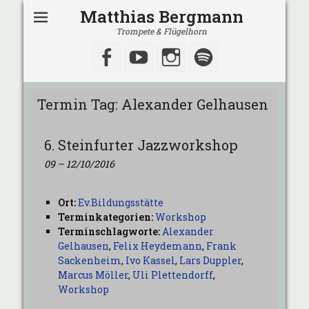
Matthias Bergmann
Trompete & Flügelhorn
Facebook
YouTube
Instagram
Spotify
Termin Tag:
Alexander Gelhausen
6. Steinfurter Jazzworkshop
09
–
12/10/2016
Ort:
Ev.Bildungsstätte
Terminkategorien:
Workshop
Terminschlagworte:
Alexander
Gelhausen
,
Felix Heydemann
,
Frank
Sackenheim
,
Ivo Kassel
,
Lars Duppler
,
Marcus Möller
,
Uli Plettendorff
,
Workshop