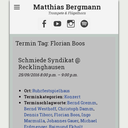
Matthias Bergmann
Trompete & Flügelhorn
Facebook
YouTube
Instagram
Spotify
Termin Tag:
Florian Boos
Schmiede Syndikat @
Recklinghausen
25/09/2016 8:00 p.m.
–
9:00 p.m.
Ort:
Ruhrfestspielhaus
Terminkategorien:
Konzert
Terminschlagworte:
Bernd Gremm
,
Bernd Westhoff
,
Christoph Damm
,
Dennis Tiborc
,
Florian Boos
,
Ingo
Marmulla
,
Johannes Gauer
,
Michael
Erdmenger
,
Raimund Ekholt