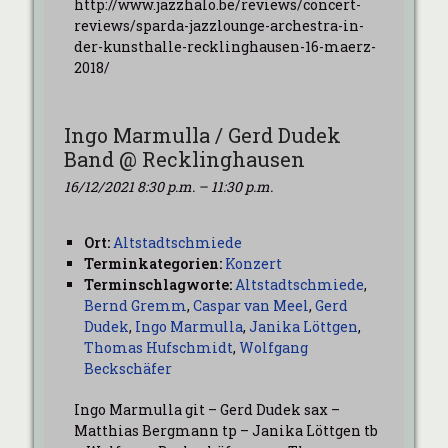
http://www.jazzhalo.be/reviews/concert-
reviews/sparda-jazzlounge-archestra-in-
der-kunsthalle-recklinghausen-16-maerz-
2018/
Ingo Marmulla / Gerd Dudek
Band @ Recklinghausen
16/12/2021 8:30 p.m.
–
11:30 p.m.
Ort:
Altstadtschmiede
Terminkategorien:
Konzert
Terminschlagworte:
Altstadtschmiede
,
Bernd Gremm
,
Caspar van Meel
,
Gerd
Dudek
,
Ingo Marmulla
,
Janika Löttgen
,
Thomas Hufschmidt
,
Wolfgang
Beckschäfer
Ingo Marmulla git – Gerd Dudek sax –
Matthias Bergmann tp – Janika Löttgen tb