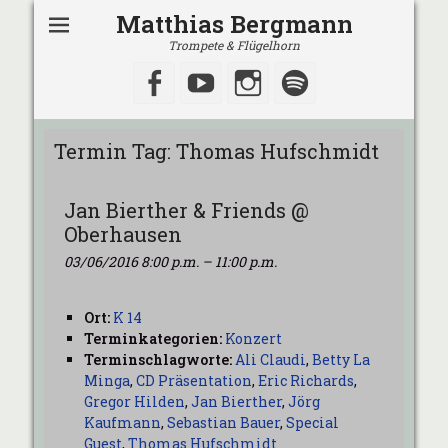
Matthias Bergmann
Trompete & Flügelhorn
Facebook
YouTube
Instagram
Spotify
Termin Tag:
Thomas Hufschmidt
Jan Bierther & Friends @
Oberhausen
03/06/2016 8:00 p.m.
–
11:00 p.m.
Ort:
K 14
Terminkategorien:
Konzert
Terminschlagworte:
Ali Claudi
,
Betty La
Minga
,
CD Präsentation
,
Eric Richards
,
Gregor Hilden
,
Jan Bierther
,
Jörg
Kaufmann
,
Sebastian Bauer
,
Special
Guest
,
Thomas Hufschmidt