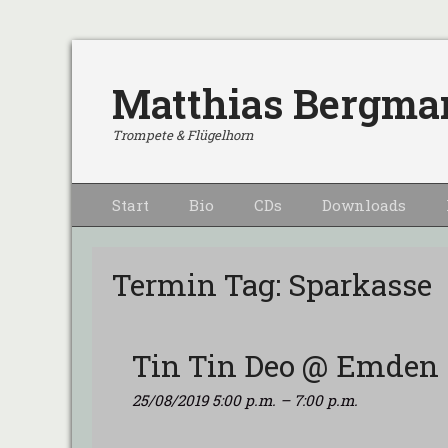
Matthias Bergma
Trompete & Flügelhorn
Primärmenu
Weiter
Start
Bio
CDs
Downloads
zum
Inhalt
Termin Tag:
Sparkasse
Tin Tin Deo @ Emden
25/08/2019 5:00 p.m.
–
7:00 p.m.