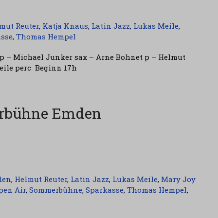
mut Reuter
,
Katja Knaus
,
Latin Jazz
,
Lukas Meile
,
sse
,
Thomas Hempel
p – Michael Junker sax – Arne Bohnet p – Helmut
eile perc Beginn 17h
erbühne Emden
den
,
Helmut Reuter
,
Latin Jazz
,
Lukas Meile
,
Mary Joy
pen Air
,
Sommerbühne
,
Sparkasse
,
Thomas Hempel
,