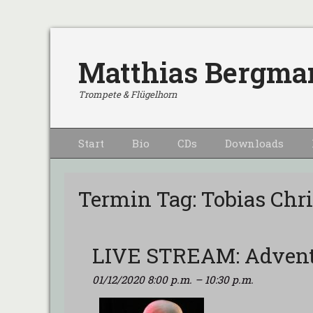
Matthias Bergma
Trompete & Flügelhorn
Primärmenu
Weiter
Start
Bio
CDs
Downloads
zum
Inhalt
Termin Tag:
Tobias Chri
LIVE STREAM: Advent
01/12/2020 8:00 p.m.
–
10:30 p.m.