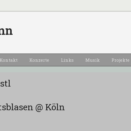
nn
Kontakt
Konzerte
Links
Musik
Projekte
stl
sblasen @ Köln