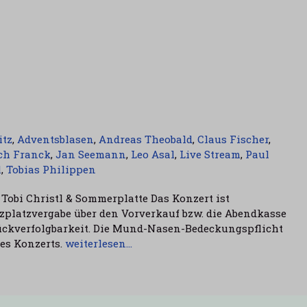
itz
,
Adventsblasen
,
Andreas Theobald
,
Claus Fischer
,
ch Franck
,
Jan Seemann
,
Leo Asal
,
Live Stream
,
Paul
l
,
Tobias Philippen
Tobi Christl & Sommerplatte Das Konzert ist
itzplatzvergabe über den Vorverkauf bzw. die Abendkasse
ückverfolgbarkeit. Die Mund-Nasen-Bedeckungspflicht
des Konzerts.
weiterlesen…