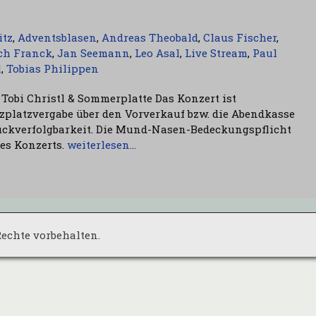
itz
,
Adventsblasen
,
Andreas Theobald
,
Claus Fischer
,
ch Franck
,
Jan Seemann
,
Leo Asal
,
Live Stream
,
Paul
l
,
Tobias Philippen
Tobi Christl & Sommerplatte Das Konzert ist
itzplatzvergabe über den Vorverkauf bzw. die Abendkasse
ückverfolgbarkeit. Die Mund-Nasen-Bedeckungspflicht
des Konzerts.
weiterlesen…
 Rechte vorbehalten.