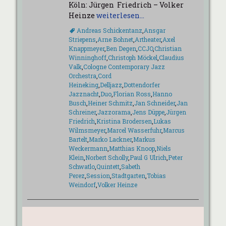
Köln: Jürgen Friedrich – Volker
Heinze
weiterlesen…
Schlagworte
Andreas Schickentanz
,
Ansgar
Striepens
,
Arne Bohnet
,
Artheater
,
Axel
Knappmeyer
,
Ben Degen
,
CCJO
,
Christian
Winninghoff
,
Christoph Möckel
,
Claudius
Valk
,
Cologne Contemporary Jazz
Orchestra
,
Cord
Heineking
,
Delljazz
,
Dottendorfer
Jazznacht
,
Duo
,
Florian Ross
,
Hanno
Busch
,
Heiner Schmitz
,
Jan Schneider
,
Jan
Schreiner
,
Jazzorama
,
Jens Düppe
,
Jürgen
Friedrich
,
Kristina Brodersen
,
Lukas
Wilmsmeyer
,
Marcel Wasserfuhr
,
Marcus
Bartelt
,
Marko Lackner
,
Markus
Weckermann
,
Matthias Knoop
,
Niels
Klein
,
Norbert Scholly
,
Paul G Ulrich
,
Peter
Schwatlo
,
Quintett
,
Sabeth
Perez
,
Session
,
Stadtgarten
,
Tobias
Weindorf
,
Volker Heinze