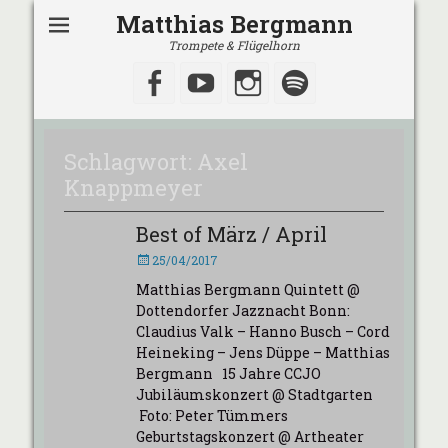
Matthias Bergmann
Trompete & Flügelhorn
Facebook
YouTube
Instagram
Spotify
Schlagwort:
Axel
Knappmeyer
Best of März / April
Veröffentlicht
25/04/2017
am
Matthias Bergmann Quintett @
Dottendorfer Jazznacht Bonn:
Claudius Valk – Hanno Busch – Cord
Heineking – Jens Düppe – Matthias
Bergmann 15 Jahre CCJO
Jubiläumskonzert @ Stadtgarten
Foto: Peter Tümmers
Geburtstagskonzert @ Artheater