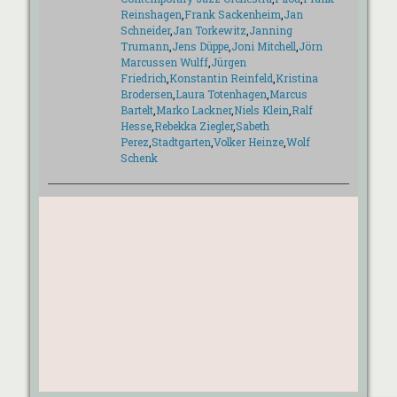
Reinshagen
,
Frank Sackenheim
,
Jan
Schneider
,
Jan Torkewitz
,
Janning
Trumann
,
Jens Düppe
,
Joni Mitchell
,
Jörn
Marcussen Wulff
,
Jürgen
Friedrich
,
Konstantin Reinfeld
,
Kristina
Brodersen
,
Laura Totenhagen
,
Marcus
Bartelt
,
Marko Lackner
,
Niels Klein
,
Ralf
Hesse
,
Rebekka Ziegler
,
Sabeth
Perez
,
Stadtgarten
,
Volker Heinze
,
Wolf
Schenk