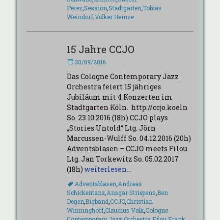
Perez
,
Session
,
Stadtgarten
,
Tobias
Weindorf
,
Volker Heinze
15 Jahre CCJO
Veröffentlicht
30/09/2016
am
Das Cologne Contemporary Jazz
Orchestra feiert 15 jähriges
Jubiläum mit 4 Konzerten im
Stadtgarten Köln. http://ccjo.koeln
So. 23.10.2016 (18h) CCJO plays
„Stories Untold“ Ltg. Jörn
Marcussen-Wulff So. 04.12.2016 (20h)
Adventsblasen – CCJO meets Filou
Ltg. Jan Torkewitz So. 05.02.2017
(18h)
weiterlesen…
Schlagworte
Adventsblasen
,
Andreas
Schickentanz
,
Ansgar Striepens
,
Ben
Degen
,
Bigband
,
CCJO
,
Christian
Winninghoff
,
Claudius Valk
,
Cologne
Contemporary Jazz Orchestra
,
Filou
,
Frank