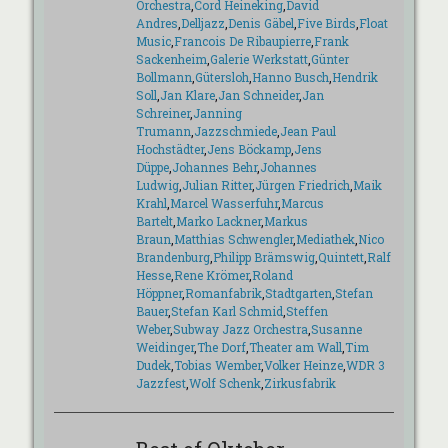
Orchestra
,
Cord Heineking
,
David
Andres
,
Delljazz
,
Denis Gäbel
,
Five Birds
,
Float
Music
,
Francois De Ribaupierre
,
Frank
Sackenheim
,
Galerie Werkstatt
,
Günter
Bollmann
,
Gütersloh
,
Hanno Busch
,
Hendrik
Soll
,
Jan Klare
,
Jan Schneider
,
Jan
Schreiner
,
Janning
Trumann
,
Jazzschmiede
,
Jean Paul
Hochstädter
,
Jens Böckamp
,
Jens
Düppe
,
Johannes Behr
,
Johannes
Ludwig
,
Julian Ritter
,
Jürgen Friedrich
,
Maik
Krahl
,
Marcel Wasserfuhr
,
Marcus
Bartelt
,
Marko Lackner
,
Markus
Braun
,
Matthias Schwengler
,
Mediathek
,
Nico
Brandenburg
,
Philipp Brämswig
,
Quintett
,
Ralf
Hesse
,
Rene Krömer
,
Roland
Höppner
,
Romanfabrik
,
Stadtgarten
,
Stefan
Bauer
,
Stefan Karl Schmid
,
Steffen
Weber
,
Subway Jazz Orchestra
,
Susanne
Weidinger
,
The Dorf
,
Theater am Wall
,
Tim
Dudek
,
Tobias Wember
,
Volker Heinze
,
WDR 3
Jazzfest
,
Wolf Schenk
,
Zirkusfabrik