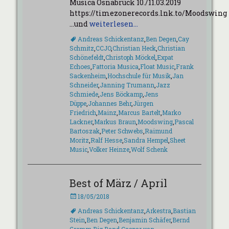
Musica Osnabrück 10./11.03.2019
https://timezonerecords.lnk.to/Moodswing
…und
weiterlesen…
Schlagworte
Andreas Schickentanz
,
Ben Degen
,
Cay
Schmitz
,
CCJO
,
Christian Heck
,
Christian
Schönefeldt
,
Christoph Möckel
,
Expat
Echoes
,
Fattoria Musica
,
Float Music
,
Frank
Sackenheim
,
Hochschule für Musik
,
Jan
Schneider
,
Janning Trumann
,
Jazz
Schmiede
,
Jens Böckamp
,
Jens
Düppe
,
Johannes Behr
,
Jürgen
Friedrich
,
Mainz
,
Marcus Bartelt
,
Marko
Lackner
,
Markus Braun
,
Moodswing
,
Pascal
Bartoszak
,
Peter Schwebs
,
Raimund
Moritz
,
Ralf Hesse
,
Sandra Hempel
,
Sheet
Music
,
Volker Heinze
,
Wolf Schenk
Best of März / April
Veröffentlicht
18/05/2018
am
Schlagworte
Andreas Schickentanz
,
Arkestra
,
Bastian
Stein
,
Ben Degen
,
Benjamin Schäfer
,
Bernd