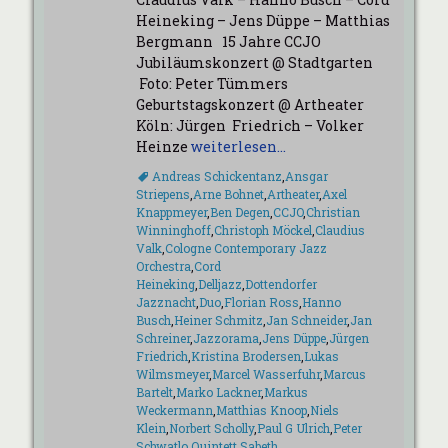
Heineking – Jens Düppe – Matthias
Bergmann 15 Jahre CCJO
Jubiläumskonzert @ Stadtgarten
Foto: Peter Tümmers
Geburtstagskonzert @ Artheater
Köln: Jürgen Friedrich – Volker
Heinze
weiterlesen…
Schlagworte
Andreas Schickentanz
,
Ansgar
Striepens
,
Arne Bohnet
,
Artheater
,
Axel
Knappmeyer
,
Ben Degen
,
CCJO
,
Christian
Winninghoff
,
Christoph Möckel
,
Claudius
Valk
,
Cologne Contemporary Jazz
Orchestra
,
Cord
Heineking
,
Delljazz
,
Dottendorfer
Jazznacht
,
Duo
,
Florian Ross
,
Hanno
Busch
,
Heiner Schmitz
,
Jan Schneider
,
Jan
Schreiner
,
Jazzorama
,
Jens Düppe
,
Jürgen
Friedrich
,
Kristina Brodersen
,
Lukas
Wilmsmeyer
,
Marcel Wasserfuhr
,
Marcus
Bartelt
,
Marko Lackner
,
Markus
Weckermann
,
Matthias Knoop
,
Niels
Klein
,
Norbert Scholly
,
Paul G Ulrich
,
Peter
Schwatlo
,
Quintett
,
Sabeth