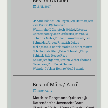
Best of Oktober
Veröffentlicht
15/11/2017
am
Schlagworte
Arne Bohnet
,
Ben Degen
,
Ben Herman
,
Bert
van Erk
,
CCJO
,
Christian
Winninghoff
,
Christoph Möckel
,
Cologne
Contemporary Jazz Orchestra
,
De Vrouw
Johanna Mühle
,
Emden
,
Heimathirsch
,
Jan
Schneider
,
Jürgen Friedrich
,
Lukas
Meile
,
Marcus Bartelt
,
Marko Lackner
,
Martin
Schulte
,
Niels Klein
,
Peter Schwatlo
,
Philipp
Schittek
,
Ralf Hesse
,
Reza
Askari
,
Stadtgarten
,
Steffen Weber
,
Thomas
Sauerborn
,
Tim Dudek
,
Tobias
Weindorf
,
Volker Heinze
,
Wolf Schenk
Best of März / April
Veröffentlicht
25/04/2017
am
Matthias Bergmann Quintett @
Dottendorfer Jazznacht Bonn:
Claudius Valk – Hanno Busch – Cord