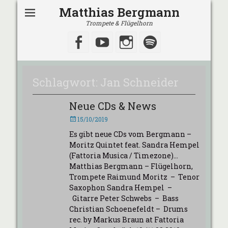
Matthias Bergmann
Trompete & Flügelhorn
Facebook
YouTube
Instagram
Spotify
Schlagwort:
Jan Schneider
Neue CDs & News
Veröffentlicht
15/10/2019
am
Es gibt neue CDs vom Bergmann –
Moritz Quintet feat. Sandra Hempel
(Fattoria Musica / Timezone)…
Matthias Bergmann – Flügelhorn,
Trompete Raimund Moritz – Tenor
Saxophon Sandra Hempel –
Gitarre Peter Schwebs – Bass
Christian Schoenefeldt – Drums
rec. by Markus Braun at Fattoria