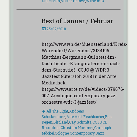
Engelberth
,
Volker Heinze
,
Wilhelm13
Best of Januar / Februar
Veröffentlicht
25/02/2018
am
http://www.wn.de/Muensterland/Kreis-
Warendorf/Warendorf/3134196-
Matthias-Bergmann-Quintett-im-
Dachtheater-Klangmalereien-nach-
dem-Sturmtief CCJO @ WDR 3
Jazzfest Gütersloh 2018 in der Arte
Mediathek:
https://www.arte.tv/de/videos/079676-
007-A/cologne-contemporary-jazz-
orchestra-wdr-3-jazzfest/
Schlagworte
All The Light
,
Andreas
Schickentanz
,
Arte
,
Axel Fischbacher
,
Ben
Degen
,
Birdland
,
Cay Schmitz
,
CCJO
,
CD
Recording
,
Christian Hammer
,
Christoph
Möckel
,
Cologne Contemporary Jazz