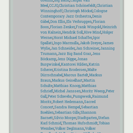
Gremm
,
Big Band
,
Caspar van
Meel
,
CCJO
,
Christian Schönefeldt
,
Christian
Winninghoff
,
Christoph Möckel
,
Cologne
Contemporary Jazz Orchestra
,
Denis
Gäbel
,
Don Ellis
,
Els Verbruggen
,
Florian
Boos
,
Florian Zenker
,
Frank Wingold
,
Heinrich
von Kalnein
,
Hendrik Soll
,
Hive Mind
,
Holger
Werner
,
Horst Michael Schaffer
,
Igor
Spallati
,
Ingo Marmulla
,
Jakob Dreyer
,
James
Wylie
,
Jan Schneider
,
Jan Schreiner
,
Janning
Trumann
,
Jazz Big Band Graz
,
Jens
Böckamp
,
Jens Düppe
,
Jonas
Burgwinkel
,
Kantorei Hilden
,
Katrin
Scherer
,
Kristina Brodersen
,
Malte
Dürrschnabel
,
Marcus Bartelt
,
Markus
Braun
,
Markus Geiselhart
,
Martin
Schulte
,
Matthias Knoop
,
Matthias
Schriefl
,
Michel Janssen
,
Moritz Weesp
,
Peter
Gall
,
Peter Schwebs
,
Pumpwerk
,
Raimund
Moritz
,
Robert Hedemann
,
Sacred
Concert
,
Sandra Hempel
,
Sebastian
Boehlen
,
Sebastian Gille
,
Shannon
Barnett
,
Silvio Morger
,
Stadtgarten
,
Stefan
Karl Schmid
,
Thomas Hufschmidt
,
Tobias
Wember
,
Volker Deglmann
,
Volker