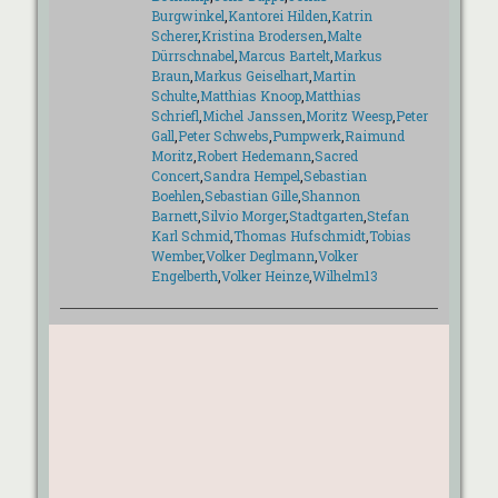
Burgwinkel
,
Kantorei Hilden
,
Katrin
Scherer
,
Kristina Brodersen
,
Malte
Dürrschnabel
,
Marcus Bartelt
,
Markus
Braun
,
Markus Geiselhart
,
Martin
Schulte
,
Matthias Knoop
,
Matthias
Schriefl
,
Michel Janssen
,
Moritz Weesp
,
Peter
Gall
,
Peter Schwebs
,
Pumpwerk
,
Raimund
Moritz
,
Robert Hedemann
,
Sacred
Concert
,
Sandra Hempel
,
Sebastian
Boehlen
,
Sebastian Gille
,
Shannon
Barnett
,
Silvio Morger
,
Stadtgarten
,
Stefan
Karl Schmid
,
Thomas Hufschmidt
,
Tobias
Wember
,
Volker Deglmann
,
Volker
Engelberth
,
Volker Heinze
,
Wilhelm13