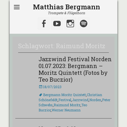
Matthias Bergmann
Trompete & Flügelhorn
Facebook
YouTube
Instagram
Spotify
Schlagwort:
Raimund Moritz
Jazzwind Festival Norden
01.07.2023: Bergmann –
Moritz Quintett (Fotos by
Teo Buczior)
Veröffentlicht
18/07/2023
am
Schlagworte
Bergmann Moritz Quintett
,
Christian
Schönefeldt
,
Festival
,
Jazzwind
,
Norden
,
Peter
Schwebs
,
Raimund Moritz
,
Teo
Buczior
,
Werner Neumann