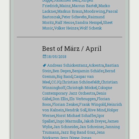
Düppe
,
Johannes Behr
,
Jürgen
Friedrich
,
Mainz
,
Marcus Bartelt
,
Marko
Lackner
,
Markus Braun
,
Moodswing
,
Pascal
Bartoszak
,
Peter Schwebs
,
Raimund
Moritz
,
Ralf Hesse
,
Sandra Hempel
,
Sheet
Music
,
Volker Heinze
,
Wolf Schenk
Best of März / April
Veröffentlicht
18/05/2018
am
Schlagworte
Andreas Schickentanz
,
Arkestra
,
Bastian
Stein
,
Ben Degen
,
Benjamin Schäfer
,
Bernd
Gremm
,
Big Band
,
Caspar van
Meel
,
CCJO
,
Christian Schönefeldt
,
Christian
Winninghoff
,
Christoph Möckel
,
Cologne
Contemporary Jazz Orchestra
,
Denis
Gäbel
,
Don Ellis
,
Els Verbruggen
,
Florian
Boos
,
Florian Zenker
,
Frank Wingold
,
Heinrich
von Kalnein
,
Hendrik Soll
,
Hive Mind
,
Holger
Werner
,
Horst Michael Schaffer
,
Igor
Spallati
,
Ingo Marmulla
,
Jakob Dreyer
,
James
Wylie
,
Jan Schneider
,
Jan Schreiner
,
Janning
Trumann
,
Jazz Big Band Graz
,
Jens
Böckamp
,
Jens Düppe
,
Jonas