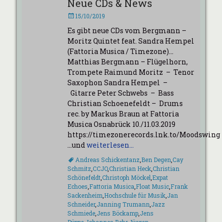
Neue CDs & News
Veröffentlicht
15/10/2019
am
Es gibt neue CDs vom Bergmann –
Moritz Quintet feat. Sandra Hempel
(Fattoria Musica / Timezone)…
Matthias Bergmann – Flügelhorn,
Trompete Raimund Moritz – Tenor
Saxophon Sandra Hempel –
Gitarre Peter Schwebs – Bass
Christian Schoenefeldt – Drums
rec. by Markus Braun at Fattoria
Musica Osnabrück 10./11.03.2019
https://timezonerecords.lnk.to/Moodswing
…und
weiterlesen…
Schlagworte
Andreas Schickentanz
,
Ben Degen
,
Cay
Schmitz
,
CCJO
,
Christian Heck
,
Christian
Schönefeldt
,
Christoph Möckel
,
Expat
Echoes
,
Fattoria Musica
,
Float Music
,
Frank
Sackenheim
,
Hochschule für Musik
,
Jan
Schneider
,
Janning Trumann
,
Jazz
Schmiede
,
Jens Böckamp
,
Jens