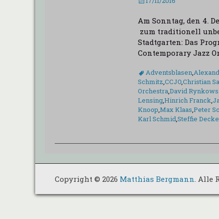
Veröffentlicht
17/11/2016
am
Am Sonntag, den 4. 
zum traditionell unb
Stadtgarten: Das Pro
Contemporary Jazz Orc
Schlagworte
Adventsblasen
,
Alexand
Schmitz
,
CCJO
,
Christian 
Orchestra
,
David Rynkows
Lensing
,
Hinrich Franck
,
J
Knoop
,
Max Klaas
,
Peter S
Karl Schmid
,
Steffie Decke
Copyright © 2026
Matthias Bergmann
. Alle