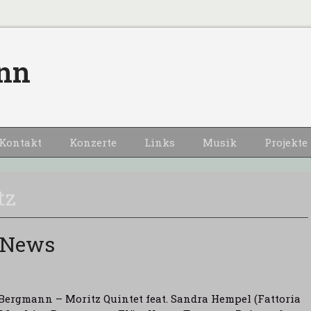
nn
Kontakt
Konzerte
Links
Musik
Projekte
tz
 News
Bergmann – Moritz Quintet feat. Sandra Hempel (Fattoria