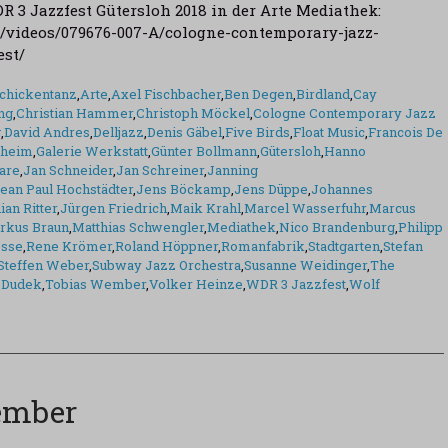
 3 Jazzfest Gütersloh 2018 in der Arte Mediathek:
e/videos/079676-007-A/cologne-contemporary-jazz-
fest/
chickentanz
,
Arte
,
Axel Fischbacher
,
Ben Degen
,
Birdland
,
Cay
ng
,
Christian Hammer
,
Christoph Möckel
,
Cologne Contemporary Jazz
g
,
David Andres
,
Delljazz
,
Denis Gäbel
,
Five Birds
,
Float Music
,
Francois De
nheim
,
Galerie Werkstatt
,
Günter Bollmann
,
Gütersloh
,
Hanno
are
,
Jan Schneider
,
Jan Schreiner
,
Janning
ean Paul Hochstädter
,
Jens Böckamp
,
Jens Düppe
,
Johannes
ian Ritter
,
Jürgen Friedrich
,
Maik Krahl
,
Marcel Wasserfuhr
,
Marcus
rkus Braun
,
Matthias Schwengler
,
Mediathek
,
Nico Brandenburg
,
Philipp
esse
,
Rene Krömer
,
Roland Höppner
,
Romanfabrik
,
Stadtgarten
,
Stefan
Steffen Weber
,
Subway Jazz Orchestra
,
Susanne Weidinger
,
The
 Dudek
,
Tobias Wember
,
Volker Heinze
,
WDR 3 Jazzfest
,
Wolf
zember