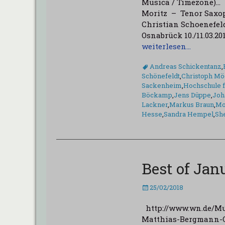
Musica / Timezone)…
Moritz – Tenor Saxo
Christian Schoenefel
Osnabrück 10./11.03.2
weiterlesen…
Schlagworte
Andreas Schickentanz
,
Schönefeldt
,
Christoph Mö
Sackenheim
,
Hochschule 
Böckamp
,
Jens Düppe
,
Joh
Lackner
,
Markus Braun
,
Mo
Hesse
,
Sandra Hempel
,
Sh
Best of Jan
Veröffentlicht
25/02/2018
am
http://www.wn.de/Mu
Matthias-Bergmann-Q