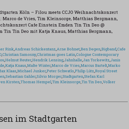
dtgarten Köln – Filou meets CCJO Weihnachtskonzert
: Marco de Vries, Tim Kleinsorge, Matthias Bergmann,
chtskonzert Cafe Einstein Emden Tin Tin Deo @
 Tin Tin Deo mit Katja Knaus, Matthias Bergmann,
er Rink
,
Andreas Schickentanz
,
Arne Bohnet
,
Ben Degen
,
Bigband
,
Cafe
O
,
Christian Samosny
,
Christmas goes Latin
,
Cologne Contemporary
lou
,
Helmut Reuter
,
Hendrik Lensing
,
Jahnhalle
,
Jan Torkewitz
,
Janis
de
,
Katja Knaus
,
Malte Winter
,
Marco de Vries
,
Marcus Bartelt
,
Marko
ax Klaas
,
Michael Junker
,
Peter Schwatlo
,
Philip Lütz
,
Royal Street
len
,
Sebastian Gahler
,
Silvio Morger
,
Stadtgarten
,
Stefan Karl
en Kirsten
,
Thomas Hempel
,
Tim Kleinsorge
,
Tin Tin Deo
,
Volker
sen im Stadtgarten