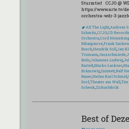
Sturmtief CCJO @ WDR
https://www.arte.tv/d
orchestra-wdr-3-jazz
Schlagworte
All The Light
,
Andreas S
Schmitz
,
CCJO
,
CD Recordi
Orchestra
,
Cord Heinekin
Ribaupierre
,
Frank Sacke
Busch
,
Hendrik Soll
,
Jan Kl
Trumann
,
Jazzschmiede
,
J
Behr
,
Johannes Ludwig
,
Jul
Bartelt
,
Marko Lackner
,
Ma
Brämswig
,
Quintett
,
Ralf H
Bauer
,
Stefan Karl Schmid
,
Dorf
,
Theater am Wall
,
Tim
Schenk
,
Zirkusfabrik
Best of De