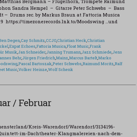
 Matthias Bergmann – Flügelhorn, Trompete Raimund
phon Sandra Hempel – Gitarre Peter Schwebs – Bass
dt – Drums rec. by Markus Braun at Fattoria Musica
019 https://timezonerecords.lnk.to/Moodswing …und
Ben Degen
,
Cay Schmitz
,
CCJO
,
Christian Heck
,
Christian
ckel
,
Expat Echoes
,
Fattoria Musica
,
Float Music
,
Frank
für Musik
,
Jan Schneider
,
Janning Trumann
,
Jazz Schmiede
,
Jens
annes Behr
,
Jürgen Friedrich
,
Mainz
,
Marcus Bartelt
,
Marko
odswing
,
Pascal Bartoszak
,
Peter Schwebs
,
Raimund Moritz
,
Ralf
eet Music
,
Volker Heinze
,
Wolf Schenk
uar / Februar
ensterland/Kreis-Warendorf/Warendorf/3134196-
uintett-im-Dachtheater-Klangmalereien-nach-dem-