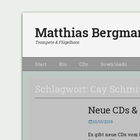
Matthias Bergma
Trompete & Flügelhorn
Primärmenu
Weiter
Start
Bio
CDs
Downloads
zum
Inhalt
Schlagwort:
Cay Schmi
Neue CDs &
Veröffentlicht
15/10/2019
am
Es gibt neue CDs vom 