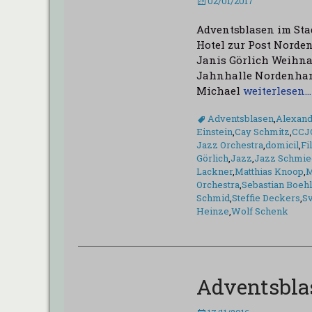
Veröffentlicht
02/01/2017
am
Adventsblasen im Sta
Hotel zur Post Norden
Janis Görlich Weihna
Jahnhalle Nordenham
Michael
weiterlesen…
Schlagworte
Adventsblasen
,
Alexand
Einstein
,
Cay Schmitz
,
CCJ
Jazz Orchestra
,
domicil
,
Fi
Görlich
,
Jazz
,
Jazz Schmie
Lackner
,
Matthias Knoop
,
M
Orchestra
,
Sebastian Boeh
Schmid
,
Steffie Deckers
,
Sv
Heinze
,
Wolf Schenk
Adventsbla