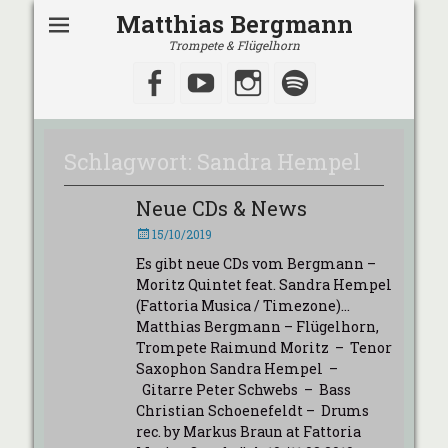
Matthias Bergmann
Trompete & Flügelhorn
Facebook
YouTube
Instagram
Spotify
Schlagwort:
Sandra Hempel
Neue CDs & News
Veröffentlicht
15/10/2019
am
Es gibt neue CDs vom Bergmann –
Moritz Quintet feat. Sandra Hempel
(Fattoria Musica / Timezone)…
Matthias Bergmann – Flügelhorn,
Trompete Raimund Moritz – Tenor
Saxophon Sandra Hempel –
Gitarre Peter Schwebs – Bass
Christian Schoenefeldt – Drums
rec. by Markus Braun at Fattoria