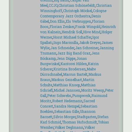
Gremm
,
Big Band
,
Caspar van
Meel
,
CCJO
,
Christian Schönefeldt
,
Christian
Winninghoff
,
Christoph Möckel
,
Cologne
Contemporary Jazz Orchestra
,
Denis
Gäbel
,
Don Ellis
,
Els Verbruggen
,
Florian
Boos
,
Florian Zenker
,
Frank Wingold
,
Heinrich
von Kalnein
,
Hendrik Soll
,
Hive Mind
,
Holger
Werner
,
Horst Michael Schaffer
,
Igor
Spallati
,
Ingo Marmulla
,
Jakob Dreyer
,
James
Wylie
,
Jan Schneider
,
Jan Schreiner
,
Janning
Trumann
,
Jazz Big Band Graz
,
Jens
Böckamp
,
Jens Düppe
,
Jonas
Burgwinkel
,
Kantorei Hilden
,
Katrin
Scherer
,
Kristina Brodersen
,
Malte
Dürrschnabel
,
Marcus Bartelt
,
Markus
Braun
,
Markus Geiselhart
,
Martin
Schulte
,
Matthias Knoop
,
Matthias
Schriefl
,
Michel Janssen
,
Moritz Weesp
,
Peter
Gall
,
Peter Schwebs
,
Pumpwerk
,
Raimund
Moritz
,
Robert Hedemann
,
Sacred
Concert
,
Sandra Hempel
,
Sebastian
Boehlen
,
Sebastian Gille
,
Shannon
Barnett
,
Silvio Morger
,
Stadtgarten
,
Stefan
Karl Schmid
,
Thomas Hufschmidt
,
Tobias
Wember
,
Volker Deglmann
,
Volker