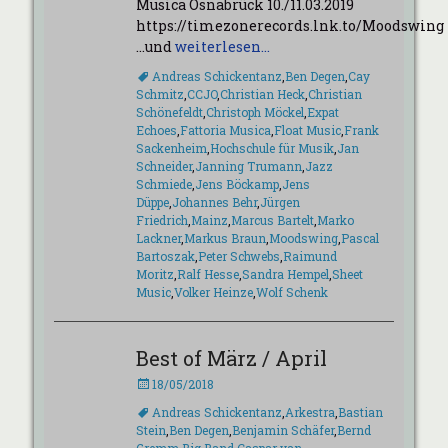
Musica Osnabrück 10./11.03.2019
https://timezonerecords.lnk.to/Moodswing
…und
weiterlesen…
Schlagworte
Andreas Schickentanz
,
Ben Degen
,
Cay
Schmitz
,
CCJO
,
Christian Heck
,
Christian
Schönefeldt
,
Christoph Möckel
,
Expat
Echoes
,
Fattoria Musica
,
Float Music
,
Frank
Sackenheim
,
Hochschule für Musik
,
Jan
Schneider
,
Janning Trumann
,
Jazz
Schmiede
,
Jens Böckamp
,
Jens
Düppe
,
Johannes Behr
,
Jürgen
Friedrich
,
Mainz
,
Marcus Bartelt
,
Marko
Lackner
,
Markus Braun
,
Moodswing
,
Pascal
Bartoszak
,
Peter Schwebs
,
Raimund
Moritz
,
Ralf Hesse
,
Sandra Hempel
,
Sheet
Music
,
Volker Heinze
,
Wolf Schenk
Best of März / April
Veröffentlicht
18/05/2018
am
Schlagworte
Andreas Schickentanz
,
Arkestra
,
Bastian
Stein
,
Ben Degen
,
Benjamin Schäfer
,
Bernd