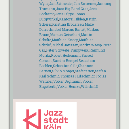
Wylie
,
Jan Schneider
,
Jan Schreiner
,
Janning
Trumann
,
Jazz Big Band Graz
,
Jens
Böckamp
,
Jens Düppe
,
Jonas
Burgwinkel
,
Kantorei Hilden
,
Katrin
Scherer
,
Kristina Brodersen
,
Malte
Dürrschnabel
,
Marcus Bartelt
,
Markus
Braun
,
Markus Geiselhart
,
Martin
Schulte
,
Matthias Knoop
,
Matthias
Schriefl
,
Michel Janssen
,
Moritz Weesp
,
Peter
Gall
,
Peter Schwebs
,
Pumpwerk
,
Raimund
Moritz
,
Robert Hedemann
,
Sacred
Concert
,
Sandra Hempel
,
Sebastian
Boehlen
,
Sebastian Gille
,
Shannon
Barnett
,
Silvio Morger
,
Stadtgarten
,
Stefan
Karl Schmid
,
Thomas Hufschmidt
,
Tobias
Wember
,
Volker Deglmann
,
Volker
Engelberth
,
Volker Heinze
,
Wilhelm13