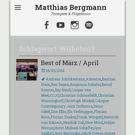
Matthias Bergmann
Trompete & Flügelhorn
Facebook
YouTube
Instagram
Spotify
Schlagwort:
Wilhelm13
Best of März / April
Veröffentlicht
18/05/2018
am
Schlagworte
Andreas Schickentanz
,
Arkestra
,
Bastian
Stein
,
Ben Degen
,
Benjamin Schäfer
,
Bernd
Gremm
,
Big Band
,
Caspar van
Meel
,
CCJO
,
Christian Schönefeldt
,
Christian
Winninghoff
,
Christoph Möckel
,
Cologne
Contemporary Jazz Orchestra
,
Denis
Gäbel
,
Don Ellis
,
Els Verbruggen
,
Florian
Boos
,
Florian Zenker
,
Frank Wingold
,
Heinrich
von Kalnein
,
Hendrik Soll
,
Hive Mind
,
Holger
Werner
,
Horst Michael Schaffer
,
Igor
Spallati
,
Ingo Marmulla
,
Jakob Dreyer
,
James