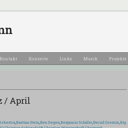
nn
Kontakt
Konzerte
Links
Musik
Projekte
 / April
Arkestra
,
Bastian Stein
,
Ben Degen
,
Benjamin Schäfer
,
Bernd Gremm
,
Big
JO
,
Christian Schönefeldt
,
Christian Winninghoff
,
Christoph