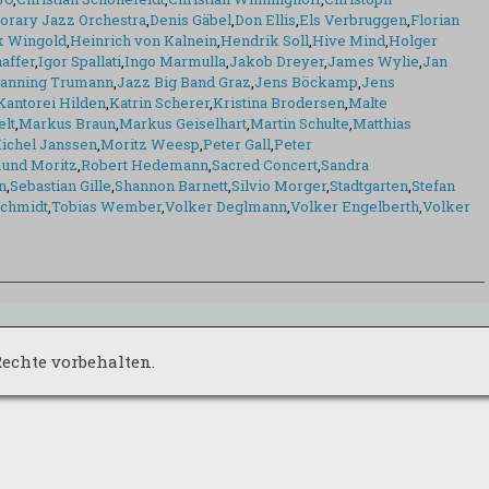
rary Jazz Orchestra
,
Denis Gäbel
,
Don Ellis
,
Els Verbruggen
,
Florian
k Wingold
,
Heinrich von Kalnein
,
Hendrik Soll
,
Hive Mind
,
Holger
affer
,
Igor Spallati
,
Ingo Marmulla
,
Jakob Dreyer
,
James Wylie
,
Jan
anning Trumann
,
Jazz Big Band Graz
,
Jens Böckamp
,
Jens
Kantorei Hilden
,
Katrin Scherer
,
Kristina Brodersen
,
Malte
elt
,
Markus Braun
,
Markus Geiselhart
,
Martin Schulte
,
Matthias
ichel Janssen
,
Moritz Weesp
,
Peter Gall
,
Peter
und Moritz
,
Robert Hedemann
,
Sacred Concert
,
Sandra
n
,
Sebastian Gille
,
Shannon Barnett
,
Silvio Morger
,
Stadtgarten
,
Stefan
chmidt
,
Tobias Wember
,
Volker Deglmann
,
Volker Engelberth
,
Volker
 Rechte vorbehalten.