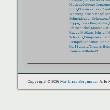
Möckel
,
Cologne Contempo
Boos
,
Florian Zenker
,
Fran
Werner
,
Horst Michael Sch
Schneider
,
Jan Schreiner
,
J
Düppe
,
Jonas Burgwinkel
,
Dürrschnabel
,
Marcus Bart
Knoop
,
Matthias Schriefl
,
M
Schwebs
,
Pumpwerk
,
Raim
Hempel
,
Sebastian Boehle
Karl Schmid
,
Thomas Hufs
Heinze
,
Wilhelm13
Copyright © 2026
Matthias Bergmann
. Alle