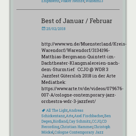
Engelberth
,
Volker Heinze
,
Wilhelm13
Best of Januar / Februar
Veröffentlicht
25/02/2018
am
http://www.wn.de/Muensterland/Kreis-
Warendorf/Warendorf/3134196-
Matthias-Bergmann-Quintett-im-
Dachtheater-Klangmalereien-nach-
dem-Sturmtief CCJO @ WDR 3
Jazzfest Gütersloh 2018 in der Arte
Mediathek:
https://www.arte.tv/de/videos/079676-
007-A/cologne-contemporary-jazz-
orchestra-wdr-3-jazzfest/
Schlagworte
All The Light
,
Andreas
Schickentanz
,
Arte
,
Axel Fischbacher
,
Ben
Degen
,
Birdland
,
Cay Schmitz
,
CCJO
,
CD
Recording
,
Christian Hammer
,
Christoph
Möckel
,
Cologne Contemporary Jazz