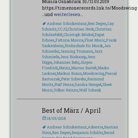
Musica Osnabrück 10./11.03.2019
https://timezonerecords.lnk.to/Moodswing
…und
weiterlesen…
Schlagworte
Andreas Schickentanz
,
Ben Degen
,
Cay
Schmitz
,
CCJO
,
Christian Heck
,
Christian
Schönefeldt
,
Christoph Möckel
,
Expat
Echoes
,
Fattoria Musica
,
Float Music
,
Frank
Sackenheim
,
Hochschule für Musik
,
Jan
Schneider
,
Janning Trumann
,
Jazz
Schmiede
,
Jens Böckamp
,
Jens
Düppe
,
Johannes Behr
,
Jürgen
Friedrich
,
Mainz
,
Marcus Bartelt
,
Marko
Lackner
,
Markus Braun
,
Moodswing
,
Pascal
Bartoszak
,
Peter Schwebs
,
Raimund
Moritz
,
Ralf Hesse
,
Sandra Hempel
,
Sheet
Music
,
Volker Heinze
,
Wolf Schenk
Best of März / April
Veröffentlicht
18/05/2018
am
Schlagworte
Andreas Schickentanz
,
Arkestra
,
Bastian
Stein
,
Ben Degen
,
Benjamin Schäfer
,
Bernd