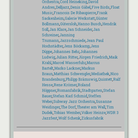
Orchestra
,
Cord Heineking
,
David
Andres
,
Delljazz
,
Denis Gäbel
,
Five Birds
,
Float
Music
,
Francois De Ribaupierre
,
Frank
Sackenheim
,
Galerie Werkstatt
,
Günter
Bollmann
,
Gütersloh
,
Hanno Busch
,
Hendrik
Soll
,
Jan Klare
,
Jan Schneider
,
Jan
Schreiner
,
Janning
Trumann
,
Jazzschmiede
,
Jean Paul
Hochstädter
,
Jens Böckamp
,
Jens
Düppe
,
Johannes Behr
,
Johannes
Ludwig
,
Julian Ritter
,
Jürgen Friedrich
,
Maik
Krahl
,
Marcel Wasserfuhr
,
Marcus
Bartelt
,
Marko Lackner
,
Markus
Braun
,
Matthias Schwengler
,
Mediathek
,
Nico
Brandenburg
,
Philipp Brämswig
,
Quintett
,
Ralf
Hesse
,
Rene Krömer
,
Roland
Höppner
,
Romanfabrik
,
Stadtgarten
,
Stefan
Bauer
,
Stefan Karl Schmid
,
Steffen
Weber
,
Subway Jazz Orchestra
,
Susanne
Weidinger
,
The Dorf
,
Theater am Wall
,
Tim
Dudek
,
Tobias Wember
,
Volker Heinze
,
WDR 3
Jazzfest
,
Wolf Schenk
,
Zirkusfabrik