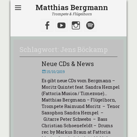
Matthias Bergmann
Trompete & Flügelhorn
Facebook
YouTube
Instagram
Spotify
Schlagwort:
Jens Böckamp
Neue CDs & News
Veröffentlicht
15/10/2019
am
Es gibt neue CDs vom Bergmann –
Moritz Quintet feat. Sandra Hempel
(Fattoria Musica / Timezone)…
Matthias Bergmann – Flügelhorn,
Trompete Raimund Moritz – Tenor
Saxophon Sandra Hempel –
Gitarre Peter Schwebs – Bass
Christian Schoenefeldt – Drums
rec. by Markus Braun at Fattoria