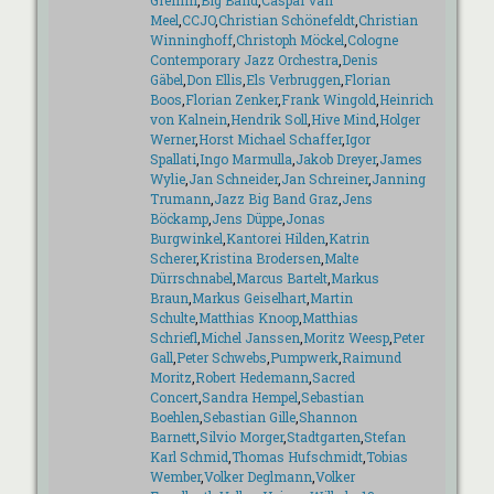
Gremm
,
Big Band
,
Caspar van
Meel
,
CCJO
,
Christian Schönefeldt
,
Christian
Winninghoff
,
Christoph Möckel
,
Cologne
Contemporary Jazz Orchestra
,
Denis
Gäbel
,
Don Ellis
,
Els Verbruggen
,
Florian
Boos
,
Florian Zenker
,
Frank Wingold
,
Heinrich
von Kalnein
,
Hendrik Soll
,
Hive Mind
,
Holger
Werner
,
Horst Michael Schaffer
,
Igor
Spallati
,
Ingo Marmulla
,
Jakob Dreyer
,
James
Wylie
,
Jan Schneider
,
Jan Schreiner
,
Janning
Trumann
,
Jazz Big Band Graz
,
Jens
Böckamp
,
Jens Düppe
,
Jonas
Burgwinkel
,
Kantorei Hilden
,
Katrin
Scherer
,
Kristina Brodersen
,
Malte
Dürrschnabel
,
Marcus Bartelt
,
Markus
Braun
,
Markus Geiselhart
,
Martin
Schulte
,
Matthias Knoop
,
Matthias
Schriefl
,
Michel Janssen
,
Moritz Weesp
,
Peter
Gall
,
Peter Schwebs
,
Pumpwerk
,
Raimund
Moritz
,
Robert Hedemann
,
Sacred
Concert
,
Sandra Hempel
,
Sebastian
Boehlen
,
Sebastian Gille
,
Shannon
Barnett
,
Silvio Morger
,
Stadtgarten
,
Stefan
Karl Schmid
,
Thomas Hufschmidt
,
Tobias
Wember
,
Volker Deglmann
,
Volker