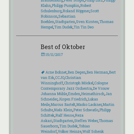
Brandenburg
,
Peter Stöger
,
Philip Lütz
,
Philipp
Klahn
,
Philipp Pumplün
,
Robert
Schulenburg
,
Roland Höppner
,
Scott
Robinson
,
Sebastian
Boehlen
,
Stadtgarten
,
Sven Kirsten
,
Thomas
Hempel
,
Tim Dudek
,
Tin Tin Deo
Best of Oktober
Veröffentlicht
15/11/2017
am
Schlagworte
Arne Bohnet
,
Ben Degen
,
Ben Herman
,
Bert
van Erk
,
CCJO
,
Christian
Winninghoff
,
Christoph Möckel
,
Cologne
Contemporary Jazz Orchestra
,
De Vrouw
Johanna Mühle
,
Emden
,
Heimathirsch
,
Jan
Schneider
,
Jürgen Friedrich
,
Lukas
Meile
,
Marcus Bartelt
,
Marko Lackner
,
Martin
Schulte
,
Niels Klein
,
Peter Schwatlo
,
Philipp
Schittek
,
Ralf Hesse
,
Reza
Askari
,
Stadtgarten
,
Steffen Weber
,
Thomas
Sauerborn
,
Tim Dudek
,
Tobias
Weindorf
,
Volker Heinze
,
Wolf Schenk