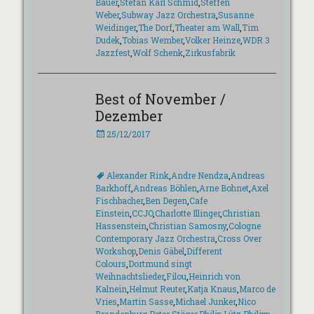
Bauer
,
Stefan Karl Schmid
,
Steffen
Weber
,
Subway Jazz Orchestra
,
Susanne
Weidinger
,
The Dorf
,
Theater am Wall
,
Tim
Dudek
,
Tobias Wember
,
Volker Heinze
,
WDR 3
Jazzfest
,
Wolf Schenk
,
Zirkusfabrik
Best of November /
Dezember
Veröffentlicht
25/12/2017
am
Schlagworte
Alexander Rink
,
Andre Nendza
,
Andreas
Barkhoff
,
Andreas Böhlen
,
Arne Bohnet
,
Axel
Fischbacher
,
Ben Degen
,
Cafe
Einstein
,
CCJO
,
Charlotte Illinger
,
Christian
Hassenstein
,
Christian Samosny
,
Cologne
Contemporary Jazz Orchestra
,
Cross Over
Workshop
,
Denis Gäbel
,
Different
Colours
,
Dortmund singt
Weihnachtslieder
,
Filou
,
Heinrich von
Kalnein
,
Helmut Reuter
,
Katja Knaus
,
Marco de
Vries
,
Martin Sasse
,
Michael Junker
,
Nico