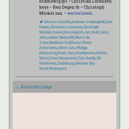
Brämswig git – Christian Lorenzen
keys – Ben Degen tb – Christoph
Möckel sax –
weiterlesen…
Schlagworte
Alfonso Garrido
,
Andreas Griefingholt
,
Ben
Degen
,
Christian Lorenzen
,
Christoph
Möckel
,
Consol
,
Duo
,
Gejazzt
,
Jan Rodt
,
Latin
Jazz
,
Lukas Meile
,
M8
,
Marco de
Vries
,
Matthias Eichhorn
,
Offene
Antworten
,
Oliver Lutz
,
Philipp
Brämswig
,
Roxy Jazz
,
Stadtgarten
,
Stefan
Werni
,
Sven Bergmann
,
Tim Dudek
,
Uli
Brodersen
,
Umleitung
,
Weimar Big
Band
,
Winterjazz
Beitrags-
←
Ältere Beiträge
Navigation