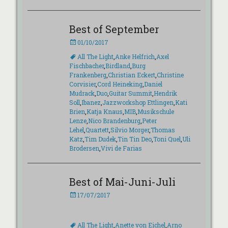
Best of September
Veröffentlicht
01/10/2017
am
Schlagworte
All The Light
,
Anke Helfrich
,
Axel
Fischbacher
,
Birdland
,
Burg
Frankenberg
,
Christian Eckert
,
Christine
Corvisier
,
Cord Heineking
,
Daniel
Mudrack
,
Duo
,
Guitar Summit
,
Hendrik
Soll
,
Ibanez
,
Jazzworkshop Ettlingen
,
Kati
Brien
,
Katja Knaus
,
MIB
,
Musikschule
Lenze
,
Nico Brandenburg
,
Peter
Lehel
,
Quartett
,
Silvio Morger
,
Thomas
Katz
,
Tim Dudek
,
Tin Tin Deo
,
Toni Quel
,
Uli
Brodersen
,
Vivi de Farias
Best of Mai-Juni-Juli
Veröffentlicht
17/07/2017
am
Schlagworte
All The Light
,
Anette von Eichel
,
Arno