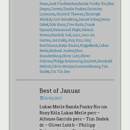
Haas
,
Axel Fischbacher
,
Banda Funky Rio
,
Ben
Degen
,
Cavete
,
Charlie Parker
,
Christian
Lorenzen
,
Christof Thewes
,
Christoph
Möckel
,
Cord Heineking
,
Daniel Schay
,
Denis
Gäbel
,
Dirk Kunz
,
Five Birds
,
Frank
Spaniol
,
Hammond Night
,
Helmut
Reuter
,
Hendrik Soll
,
Jazz
,
Jazz im
Garten
,
Jazzrally
,
Jörg Enz
,
Jörg
Kaufmann
,
Katja Knaus
,
Koppelkerk
,
Lukas
Meile
,
Michael Junker
,
Nico
Brandenburg
,
Oliver Lutz
,
Oliver
Schroer
,
Philipp Brämswig
,
Quintett
,
Reinhold
Hettich
,
Silvio Morger
,
Summerklaeng
,
Tim
Dudek
,
Tin Tin Deo
Best of Januar
Veröffentlicht
01/02/2017
am
Lukas Meile Banda Funky Rio im
Roxy Köln Lukas Meile perc –
Alfonso Garrido perc – Tim Dudek
dr – Oliver Lutz b – Philipp