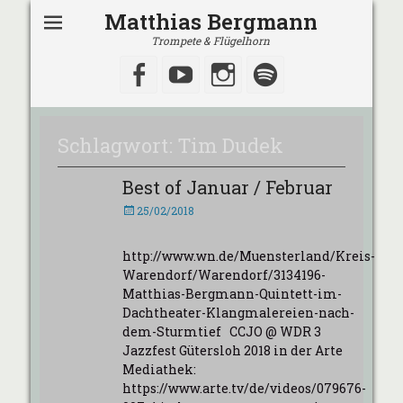
Matthias Bergmann
Trompete & Flügelhorn
Facebook
YouTube
Instagram
Spotify
Schlagwort:
Tim Dudek
Best of Januar / Februar
Veröffentlicht
25/02/2018
am
http://www.wn.de/Muensterland/Kreis-
Warendorf/Warendorf/3134196-
Matthias-Bergmann-Quintett-im-
Dachtheater-Klangmalereien-nach-
dem-Sturmtief CCJO @ WDR 3
Jazzfest Gütersloh 2018 in der Arte
Mediathek:
https://www.arte.tv/de/videos/079676-