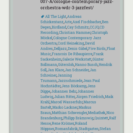
007-A/cologne-contemporary-jazz-
orchestra-wdr-3-jazzfest/
Schlagworte
All The Light
,
Andreas
Schickentanz
,
Arte
,
Axel Fischbacher
,
Ben
Degen
,
Birdland
,
Cay Schmitz
,
CCJO
,
CD
Recording
,
Christian Hammer
,
Christoph
Möckel
,
Cologne Contemporary Jazz
Orchestra
,
Cord Heineking
,
David
Andres
,
Delljazz
,
Denis Gäbel
,
Five Birds
,
Float
Music
,
Francois De Ribaupierre
,
Frank
Sackenheim
,
Galerie Werkstatt
,
Günter
Bollmann
,
Gütersloh
,
Hanno Busch
,
Hendrik
Soll
,
Jan Klare
,
Jan Schneider
,
Jan
Schreiner
,
Janning
Trumann
,
Jazzschmiede
,
Jean Paul
Hochstädter
,
Jens Böckamp
,
Jens
Düppe
,
Johannes Behr
,
Johannes
Ludwig
,
Julian Ritter
,
Jürgen Friedrich
,
Maik
Krahl
,
Marcel Wasserfuhr
,
Marcus
Bartelt
,
Marko Lackner
,
Markus
Braun
,
Matthias Schwengler
,
Mediathek
,
Nico
Brandenburg
,
Philipp Brämswig
,
Quintett
,
Ralf
Hesse
,
Rene Krömer
,
Roland
Höppner
,
Romanfabrik
,
Stadtgarten
,
Stefan