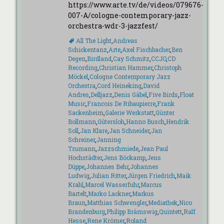
https://www.arte.tv/de/videos/079676-
007-A/cologne-contemporary-jazz-
orchestra-wdr-3-jazzfest/
Schlagworte
All The Light
,
Andreas
Schickentanz
,
Arte
,
Axel Fischbacher
,
Ben
Degen
,
Birdland
,
Cay Schmitz
,
CCJO
,
CD
Recording
,
Christian Hammer
,
Christoph
Möckel
,
Cologne Contemporary Jazz
Orchestra
,
Cord Heineking
,
David
Andres
,
Delljazz
,
Denis Gäbel
,
Five Birds
,
Float
Music
,
Francois De Ribaupierre
,
Frank
Sackenheim
,
Galerie Werkstatt
,
Günter
Bollmann
,
Gütersloh
,
Hanno Busch
,
Hendrik
Soll
,
Jan Klare
,
Jan Schneider
,
Jan
Schreiner
,
Janning
Trumann
,
Jazzschmiede
,
Jean Paul
Hochstädter
,
Jens Böckamp
,
Jens
Düppe
,
Johannes Behr
,
Johannes
Ludwig
,
Julian Ritter
,
Jürgen Friedrich
,
Maik
Krahl
,
Marcel Wasserfuhr
,
Marcus
Bartelt
,
Marko Lackner
,
Markus
Braun
,
Matthias Schwengler
,
Mediathek
,
Nico
Brandenburg
,
Philipp Brämswig
,
Quintett
,
Ralf
Hesse
,
Rene Krömer
,
Roland