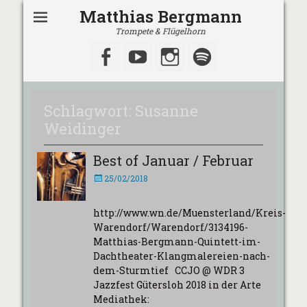
Matthias Bergmann
Trompete & Flügelhorn
Facebook
YouTube
Instagram
Spotify
Schlagwort:
Susanne
Weidinger
Best of Januar / Februar
Veröffentlicht
25/02/2018
am
http://www.wn.de/Muensterland/Kreis-
Warendorf/Warendorf/3134196-
Matthias-Bergmann-Quintett-im-
Dachtheater-Klangmalereien-nach-
dem-Sturmtief CCJO @ WDR 3
Jazzfest Gütersloh 2018 in der Arte
Mediathek: