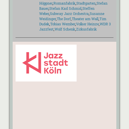
Höppner
,
Romanfabrik
,
Stadtgarten
,
Stefan
Bauer
,
Stefan Karl Schmid
,
Steffen
Weber
,
Subway Jazz Orchestra
,
Susanne
Weidinger
,
The Dorf
,
Theater am Wall
,
Tim
Dudek
,
Tobias Wember
,
Volker Heinze
,
WDR 3
Jazzfest
,
Wolf Schenk
,
Zirkusfabrik