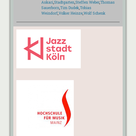
Askari
,
Stadtgarten
,
Steffen Weber
,
Thomas
Sauerborn
,
Tim Dudek
,
Tobias
Weindorf
,
Volker Heinze
,
Wolf Schenk