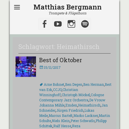
Matthias Bergmann
Trompete & Flügelhorn
Facebook
YouTube
Instagram
Spotify
Schlagwort:
Heimathirsch
Best of Oktober
Veröffentlicht
15/11/2017
am
Schlagworte
Arne Bohnet
,
Ben Degen
,
Ben Herman
,
Bert
van Erk
,
CCJO
,
Christian
Winninghoff
,
Christoph Möckel
,
Cologne
Contemporary Jazz Orchestra
,
De Vrouw
Johanna Mühle
,
Emden
,
Heimathirsch
,
Jan
Schneider
,
Jürgen Friedrich
,
Lukas
Meile
,
Marcus Bartelt
,
Marko Lackner
,
Martin
Schulte
,
Niels Klein
,
Peter Schwatlo
,
Philipp
Schittek
,
Ralf Hesse
,
Reza