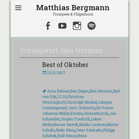
Matthias Bergmann
Trompete & Flügelhorn
Facebook
YouTube
Instagram
Spotify
Schlagwort:
Ben Herman
Best of Oktober
Veröffentlicht
15/11/2017
am
Schlagworte
Arne Bohnet
,
Ben Degen
,
Ben Herman
,
Bert
van Erk
,
CCJO
,
Christian
Winninghoff
,
Christoph Möckel
,
Cologne
Contemporary Jazz Orchestra
,
De Vrouw
Johanna Mühle
,
Emden
,
Heimathirsch
,
Jan
Schneider
,
Jürgen Friedrich
,
Lukas
Meile
,
Marcus Bartelt
,
Marko Lackner
,
Martin
Schulte
,
Niels Klein
,
Peter Schwatlo
,
Philipp
Schittek
,
Ralf Hesse
,
Reza