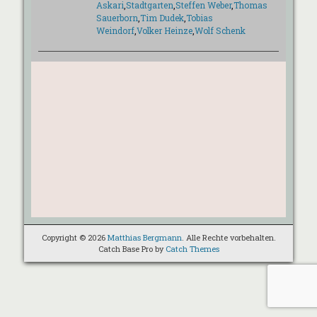
Askari
,
Stadtgarten
,
Steffen Weber
,
Thomas
Sauerborn
,
Tim Dudek
,
Tobias
Weindorf
,
Volker Heinze
,
Wolf Schenk
Copyright © 2026
Matthias Bergmann
. Alle Rechte vorbehalten.
Catch Base Pro by
Catch Themes