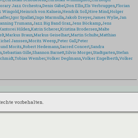
rary Jazz Orchestra
,
Denis Gäbel
,
Don Ellis
,
Els Verbruggen
,
Florian
k Wingold
,
Heinrich von Kalnein
,
Hendrik Soll
,
Hive Mind
,
Holger
affer
,
Igor Spallati
,
Ingo Marmulla
,
Jakob Dreyer
,
James Wylie
,
Jan
anning Trumann
,
Jazz Big Band Graz
,
Jens Böckamp
,
Jens
Kantorei Hilden
,
Katrin Scherer
,
Kristina Brodersen
,
Malte
elt
,
Markus Braun
,
Markus Geiselhart
,
Martin Schulte
,
Matthias
ichel Janssen
,
Moritz Weesp
,
Peter Gall
,
Peter
und Moritz
,
Robert Hedemann
,
Sacred Concert
,
Sandra
n
,
Sebastian Gille
,
Shannon Barnett
,
Silvio Morger
,
Stadtgarten
,
Stefan
chmidt
,
Tobias Wember
,
Volker Deglmann
,
Volker Engelberth
,
Volker
 Rechte vorbehalten.