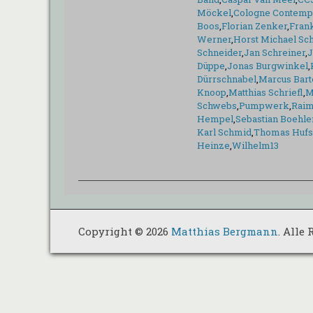
Möckel
,
Cologne Contempo
Boos
,
Florian Zenker
,
Fran
Werner
,
Horst Michael Sch
Schneider
,
Jan Schreiner
,
J
Düppe
,
Jonas Burgwinkel
,
Dürrschnabel
,
Marcus Bart
Knoop
,
Matthias Schriefl
,
M
Schwebs
,
Pumpwerk
,
Raim
Hempel
,
Sebastian Boehle
Karl Schmid
,
Thomas Hufs
Heinze
,
Wilhelm13
Copyright © 2026
Matthias Bergmann
. Alle