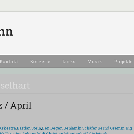
nn
Kontakt
Konzerte
Links
Musik
Projekte
selhart
 / April
Arkestra
,
Bastian Stein
,
Ben Degen
,
Benjamin Schäfer
,
Bernd Gremm
,
Big
JO
,
Christian Schönefeldt
,
Christian Winninghoff
,
Christoph