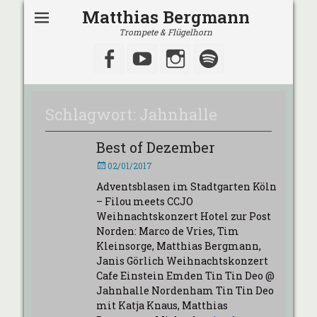
Matthias Bergmann
Trompete & Flügelhorn
Facebook
YouTube
Instagram
Spotify
Schlagwort:
Jahnhalle
Best of Dezember
Veröffentlicht
02/01/2017
am
Adventsblasen im Stadtgarten Köln
– Filou meets CCJO
Weihnachtskonzert Hotel zur Post
Norden: Marco de Vries, Tim
Kleinsorge, Matthias Bergmann,
Janis Görlich Weihnachtskonzert
Cafe Einstein Emden Tin Tin Deo @
Jahnhalle Nordenham Tin Tin Deo
mit Katja Knaus, Matthias