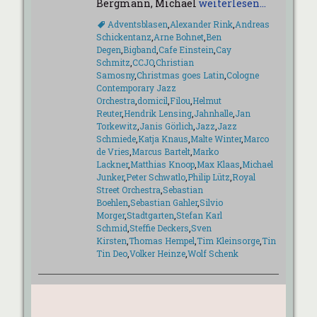
Bergmann, Michael
weiterlesen…
Schlagworte
Adventsblasen
,
Alexander Rink
,
Andreas
Schickentanz
,
Arne Bohnet
,
Ben
Degen
,
Bigband
,
Cafe Einstein
,
Cay
Schmitz
,
CCJO
,
Christian
Samosny
,
Christmas goes Latin
,
Cologne
Contemporary Jazz
Orchestra
,
domicil
,
Filou
,
Helmut
Reuter
,
Hendrik Lensing
,
Jahnhalle
,
Jan
Torkewitz
,
Janis Görlich
,
Jazz
,
Jazz
Schmiede
,
Katja Knaus
,
Malte Winter
,
Marco
de Vries
,
Marcus Bartelt
,
Marko
Lackner
,
Matthias Knoop
,
Max Klaas
,
Michael
Junker
,
Peter Schwatlo
,
Philip Lütz
,
Royal
Street Orchestra
,
Sebastian
Boehlen
,
Sebastian Gahler
,
Silvio
Morger
,
Stadtgarten
,
Stefan Karl
Schmid
,
Steffie Deckers
,
Sven
Kirsten
,
Thomas Hempel
,
Tim Kleinsorge
,
Tin
Tin Deo
,
Volker Heinze
,
Wolf Schenk