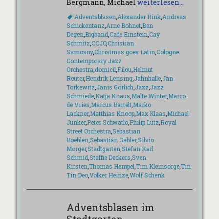
Bergmann, Michael
weiterlesen…
Schlagworte
Adventsblasen
,
Alexander Rink
,
Andreas
Schickentanz
,
Arne Bohnet
,
Ben
Degen
,
Bigband
,
Cafe Einstein
,
Cay
Schmitz
,
CCJO
,
Christian
Samosny
,
Christmas goes Latin
,
Cologne
Contemporary Jazz
Orchestra
,
domicil
,
Filou
,
Helmut
Reuter
,
Hendrik Lensing
,
Jahnhalle
,
Jan
Torkewitz
,
Janis Görlich
,
Jazz
,
Jazz
Schmiede
,
Katja Knaus
,
Malte Winter
,
Marco
de Vries
,
Marcus Bartelt
,
Marko
Lackner
,
Matthias Knoop
,
Max Klaas
,
Michael
Junker
,
Peter Schwatlo
,
Philip Lütz
,
Royal
Street Orchestra
,
Sebastian
Boehlen
,
Sebastian Gahler
,
Silvio
Morger
,
Stadtgarten
,
Stefan Karl
Schmid
,
Steffie Deckers
,
Sven
Kirsten
,
Thomas Hempel
,
Tim Kleinsorge
,
Tin
Tin Deo
,
Volker Heinze
,
Wolf Schenk
Adventsblasen im