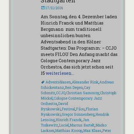
Stadtgarten
Veröffentlicht
17/11/2016
am
Am Sonntag, den 4. Dezember laden
Hinrich Franck und Matthias
Bergmann zum traditionell
unbesinnlichen bunten
Adventsabend in den Kölner
Stadtgarten: Das Programm: – CCJO
meets FILOU Den Anfang macht das
Cologne Contemporary Jazz
Orchestra, das sich jetzt schon seit
15
weiterlesen…
Schlagworte
Adventsblasen
,
Alexander Rink
,
Andreas
Schickentanz
,
Ben Degen
,
Cay
Schmitz
,
CCJO
,
Christian Samosny
,
Christoph
Möckel
,
Cologne Contemporary Jazz
Orchestra
,
David
Rynkowski
,
Festival
,
Filou
,
Florian
Rynkowski
,
Gregor Sonnenberg
,
Hendrik
Lensing
,
Hinrich Franck
,
Jan
Torkewitz
,
Luciel
,
Marcus Bartelt
,
Marko
Lackner
,
Matthias Knoop
,
Max Klaas
,
Peter