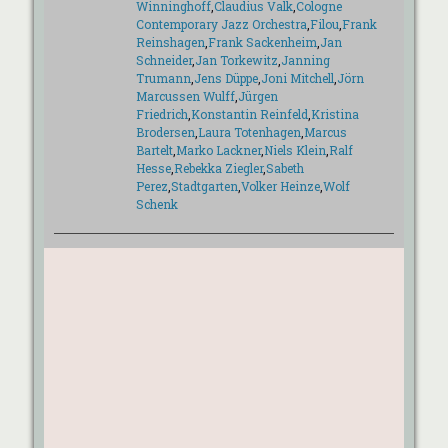
Winninghoff
,
Claudius Valk
,
Cologne
Contemporary Jazz Orchestra
,
Filou
,
Frank
Reinshagen
,
Frank Sackenheim
,
Jan
Schneider
,
Jan Torkewitz
,
Janning
Trumann
,
Jens Düppe
,
Joni Mitchell
,
Jörn
Marcussen Wulff
,
Jürgen
Friedrich
,
Konstantin Reinfeld
,
Kristina
Brodersen
,
Laura Totenhagen
,
Marcus
Bartelt
,
Marko Lackner
,
Niels Klein
,
Ralf
Hesse
,
Rebekka Ziegler
,
Sabeth
Perez
,
Stadtgarten
,
Volker Heinze
,
Wolf
Schenk