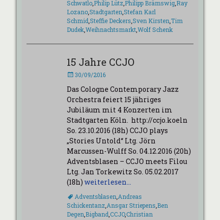
Schwatlo
,
Philip Lütz
,
Philipp Brämswig
,
Ray
Lozano
,
Stadtgarten
,
Stefan Karl
Schmid
,
Steffie Deckers
,
Sven Kirsten
,
Tim
Dudek
,
Weihnachtsmarkt
,
Wolf Schenk
15 Jahre CCJO
Veröffentlicht
30/09/2016
am
Das Cologne Contemporary Jazz
Orchestra feiert 15 jähriges
Jubiläum mit 4 Konzerten im
Stadtgarten Köln. http://ccjo.koeln
So. 23.10.2016 (18h) CCJO plays
„Stories Untold“ Ltg. Jörn
Marcussen-Wulff So. 04.12.2016 (20h)
Adventsblasen – CCJO meets Filou
Ltg. Jan Torkewitz So. 05.02.2017
(18h)
weiterlesen…
Schlagworte
Adventsblasen
,
Andreas
Schickentanz
,
Ansgar Striepens
,
Ben
Degen
,
Bigband
,
CCJO
,
Christian