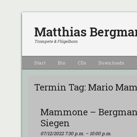
Matthias Bergma
Trompete & Flügelhorn
Primärmenu
Weiter
Start
Bio
CDs
Downloads
zum
Inhalt
Termin Tag:
Mario Ma
Mammone – Bergmann 
Siegen
07/12/2022 7:30 p.m.
–
10:00 p.m.