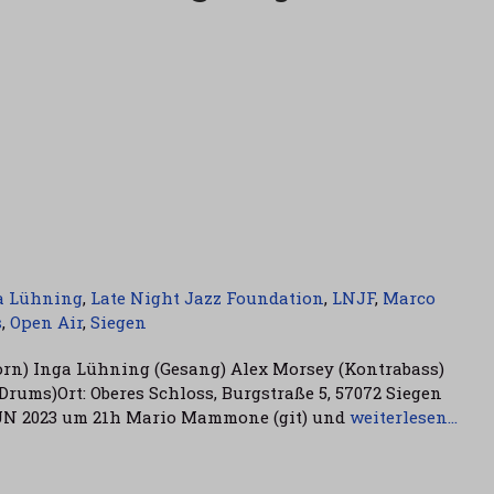
a Lühning
,
Late Night Jazz Foundation
,
LNJF
,
Marco
s
,
Open Air
,
Siegen
rn) Inga Lühning (Gesang) Alex Morsey (Kontrabass)
rums)Ort: Oberes Schloss, Burgstraße 5, 57072 Siegen
4. JUN 2023 um 21h Mario Mammone (git) und
weiterlesen…