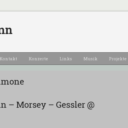
nn
Kontakt
Konzerte
Links
Musik
Projekte
mmone
– Morsey – Gessler @