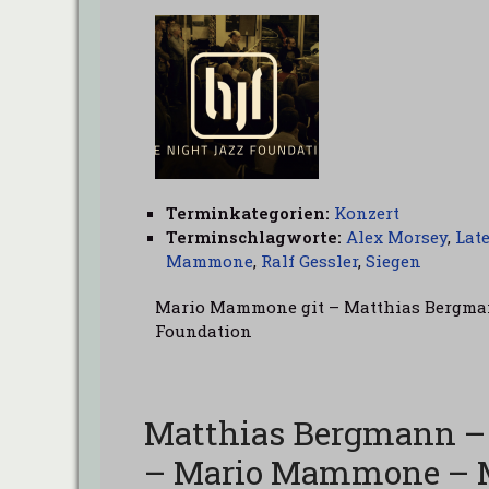
Terminkategorien:
Konzert
Terminschlagworte:
Alex Morsey
,
Lat
Mammone
,
Ralf Gessler
,
Siegen
Mario Mammone git – Matthias Bergmann 
Foundation
Matthias Bergmann – 
– Mario Mammone – M