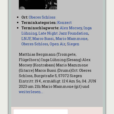
Ort:
Oberes Schloss
Terminkategorien:
Konzert
Terminschlagworte:
Alex Morsey
,
Inga
Lühning
,
Late Night Jazz Foundation
,
LNJF
,
Marco Bussi
,
Mario Mammone
,
Oberes Schloss
,
Open Air
,
Siegen
Matthias Bergmann (Trompete,
Flügelhorn) Inga Lühning (Gesang) Alex
Morsey (Kontrabass) Mario Mammone
(Gitarre) Marco Bussi (Drums)Ort: Oberes
Schloss, Burgstraße 5, 57072 Siegen
Eintritt: 19 € , ermäßigt: 12 € Am So, 04. JUN
2023 um 21h Mario Mammone (git) und
weiterlesen…