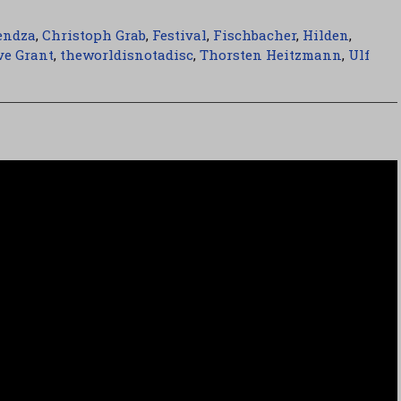
endza
,
Christoph Grab
,
Festival
,
Fischbacher
,
Hilden
,
ve Grant
,
theworldisnotadisc
,
Thorsten Heitzmann
,
Ulf