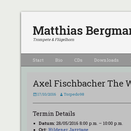
Matthias Bergma
Trompete & Flügelhorn
Primärmenu
Weiter
Start
Bio
CDs
Downloads
zum
Inhalt
Axel Fischbacher The W
Veröffentlicht
Autor
17/10/2016
Torpedo98
am
Termin Details
Datum:
28/05/2016 8:00 p.m.
–
10:00 p.m.
Ort:
Hildener Jazztage