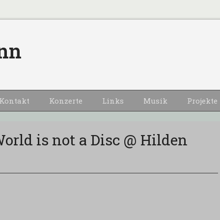
nn
Kontakt
Konzerte
Links
Musik
Projekte
orld is not a Disc @ Hilden