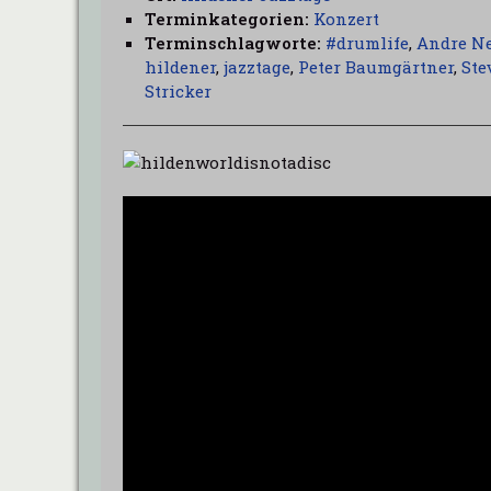
Terminkategorien:
Konzert
Terminschlagworte:
#drumlife
,
Andre N
hildener
,
jazztage
,
Peter Baumgärtner
,
Ste
Stricker