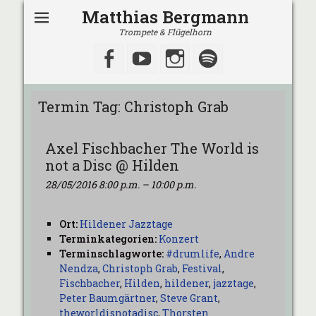
Matthias Bergmann
Trompete & Flügelhorn
Facebook
YouTube
Instagram
Spotify
Termin Tag:
Christoph Grab
Axel Fischbacher The World is
not a Disc @ Hilden
28/05/2016 8:00 p.m.
–
10:00 p.m.
Ort:
Hildener Jazztage
Terminkategorien:
Konzert
Terminschlagworte:
#drumlife
,
Andre
Nendza
,
Christoph Grab
,
Festival
,
Fischbacher
,
Hilden
,
hildener
,
jazztage
,
Peter Baumgärtner
,
Steve Grant
,
theworldisnotadisc
,
Thorsten