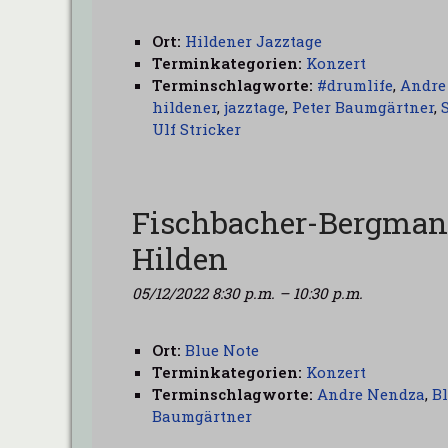
Ort:
Hildener Jazztage
Terminkategorien:
Konzert
Terminschlagworte:
#drumlife
,
Andre
hildener
,
jazztage
,
Peter Baumgärtner
,
Ulf Stricker
Fischbacher-Bergma
Hilden
05/12/2022 8:30 p.m.
–
10:30 p.m.
Ort:
Blue Note
Terminkategorien:
Konzert
Terminschlagworte:
Andre Nendza
,
B
Baumgärtner