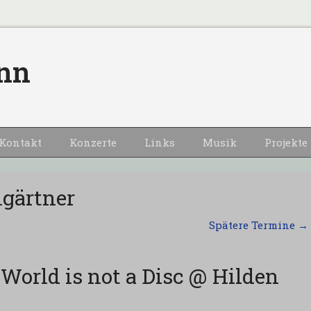
nn
Kontakt
Konzerte
Links
Musik
Projekte
gärtner
Spätere Termine
→
World is not a Disc @ Hilden