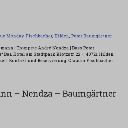
lue Monday
,
Fischbacher
,
Hilden
,
Peter Baumgärtner
rgmann | Trompete André Nendza | Bass Peter
“ Bar, Hotel am Stadtpark Klotzstr. 22 | 40721 Hilden
onzert Kontakt und Reservierung: Claudia Fischbacher
ann – Nendza – Baumgärtner