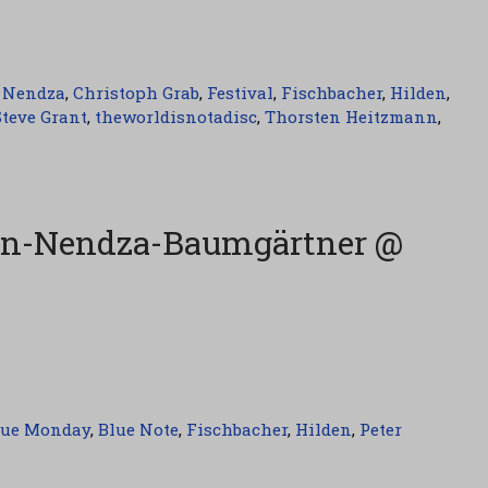
 Nendza
,
Christoph Grab
,
Festival
,
Fischbacher
,
Hilden
,
Steve Grant
,
theworldisnotadisc
,
Thorsten Heitzmann
,
nn-Nendza-Baumgärtner @
lue Monday
,
Blue Note
,
Fischbacher
,
Hilden
,
Peter