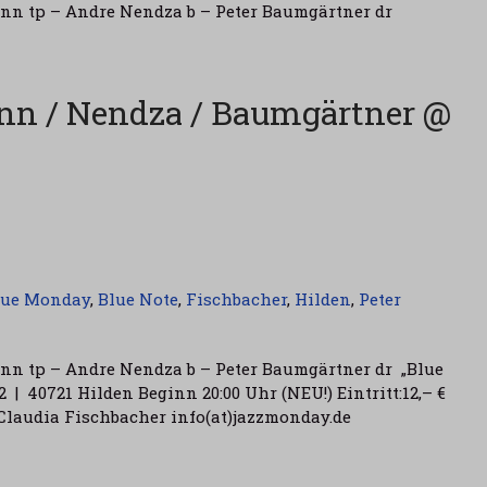
ann tp – Andre Nendza b – Peter Baumgärtner dr
nn / Nendza / Baumgärtner @
lue Monday
,
Blue Note
,
Fischbacher
,
Hilden
,
Peter
nn tp – Andre Nendza b – Peter Baumgärtner dr „Blue
2 | 40721 Hilden Beginn 20:00 Uhr (NEU!) Eintritt:12,– €
Claudia Fischbacher info(at)jazzmonday.de