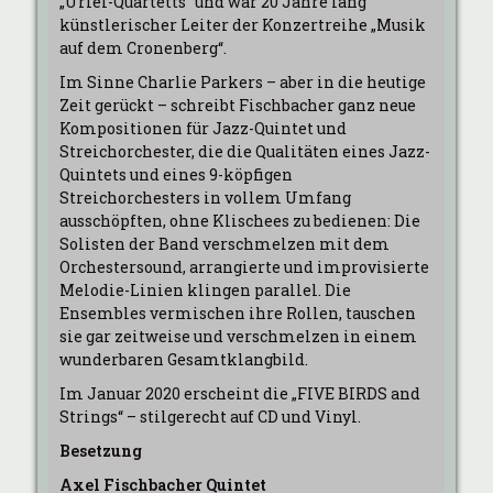
„Uriel-Quartetts“ und war 20 Jahre lang
künstlerischer Leiter der Konzertreihe „Musik
auf dem Cronenberg“.
Im Sinne Charlie Parkers – aber in die heutige
Zeit gerückt – schreibt Fischbacher ganz neue
Kompositionen für Jazz-Quintet und
Streichorchester, die die Qualitäten eines Jazz-
Quintets und eines 9-köpfigen
Streichorchesters in vollem Umfang
ausschöpften, ohne Klischees zu bedienen: Die
Solisten der Band verschmelzen mit dem
Orchestersound, arrangierte und improvisierte
Melodie-Linien klingen parallel. Die
Ensembles vermischen ihre Rollen, tauschen
sie gar zeitweise und verschmelzen in einem
wunderbaren Gesamtklangbild.
Im Januar 2020 erscheint die „FIVE BIRDS and
Strings“ – stilgerecht auf CD und Vinyl.
Besetzung
Axel Fischbacher Quintet