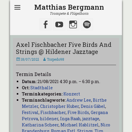
Matthias Bergmann
Trompete & Flügelhorn
Facebook
YouTube
Instagram
Spotify
Axel Fischbacher Five Birds And
Strings @ Hildener Jazztage
Veröffentlicht
Autor
18/07/2021
Torpedo98
am
Termin Details
Datum:
21/08/2021 4:30 p.m.
–
6:30 p.m.
Ort:
Stadthalle
Terminkategorien:
Konzert
Terminschlagworte:
Andrew Lee
,
Birthe
Metzler
,
Christopher Huber
,
Denis Gäbel
,
Festival
,
Fischbacher
,
Five Birds
,
Gergana
Petrova
,
hildener
,
Inga Raab
,
jazztage
,
Katharina Scheer
,
Michael Hablitzel
,
Nico
Brandenburg
,
Roman Estl
,
Strings
,
Tim