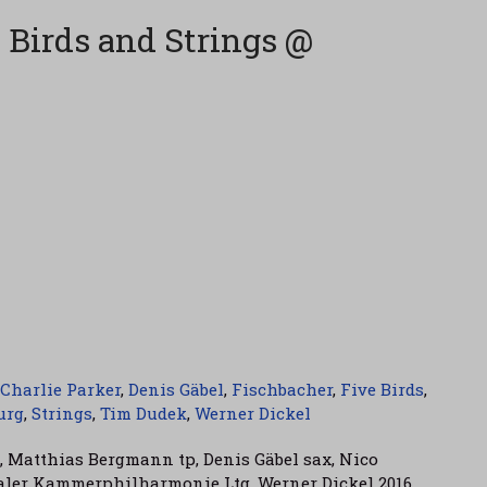
 Birds and Strings @
Charlie Parker
,
Denis Gäbel
,
Fischbacher
,
Five Birds
,
urg
,
Strings
,
Tim Dudek
,
Werner Dickel
, Matthias Bergmann tp, Denis Gäbel sax, Nico
aler Kammerphilharmonie Ltg. Werner Dickel 2016