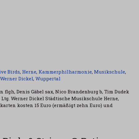
ive Birds
,
Herne
,
Kammerphilharmonie
,
Musikschule
,
Werner Dickel
,
Wuppertal
n flgh, Denis Gäbel sax, Nico Brandenburg b, Tim Dudek
tg. Werner Dickel Städtische Musikschule Herne,
tskarten kosten 15 Euro (ermäßigt zehn Euro) und