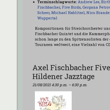
Terminschlagworte:
Andrew Lee
,
Birt
Fischbacher
,
Five Birds
,
Gergana Petro
Scheer
,
Michael Hablitzel
,
Nico Brande
Wuppertal
Kompositionen für Streichorchester und
Fischbacher Quintet und die Kammerphi
schon lange zu den Spitzensolisten der
Tourneen weltweit, eine Vielzahl von C
Axel Fischbacher Five
Hildener Jazztage
21/08/2021 4:30 p.m.
–
6:30 p.m.