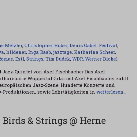
he Metzler
,
Christopher Huber
,
Denis Gäbel
,
Festival
,
va
,
hildener
,
Inga Raab
,
jazztage
,
Katharina Scheer
,
Roman Estl
,
Strings
,
Tim Dudek
,
WDR
,
Werner Dickel
 Jazz-Quintet von Axel Fischbacher Das Axel
lharmonie Wuppertal Gitarrist Axel Fischbacher zählt
 europäischen Jazz-Szene. Hunderte Konzerte und
D-Produktionen, sowie Lehrtätigkeiten in
weiterlesen…
 Birds & Strings @ Herne