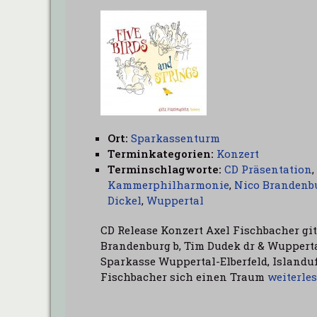
Ort:
Sparkassenturm
Terminkategorien:
Konzert
Terminschlagworte:
CD Präsentation
,
Kammerphilharmonie
,
Nico Brandenb
Dickel
,
Wuppertal
CD Release Konzert Axel Fischbacher git
Brandenburg b, Tim Dudek dr & Wuppert
Sparkasse Wuppertal-Elberfeld, Islanduf
Fischbacher sich einen Traum
weiterle