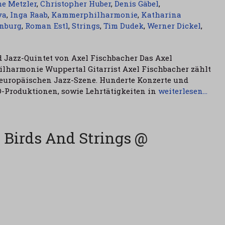
he Metzler
,
Christopher Huber
,
Denis Gäbel
,
va
,
Inga Raab
,
Kammerphilharmonie
,
Katharina
nburg
,
Roman Estl
,
Strings
,
Tim Dudek
,
Werner Dickel
,
 Jazz-Quintet von Axel Fischbacher Das Axel
lharmonie Wuppertal Gitarrist Axel Fischbacher zählt
 europäischen Jazz-Szene. Hunderte Konzerte und
D-Produktionen, sowie Lehrtätigkeiten in
weiterlesen…
 Birds And Strings @