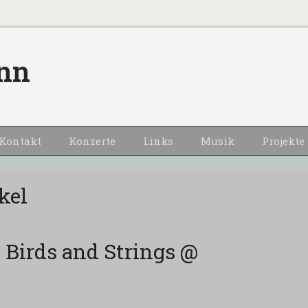
nn
Kontakt
Konzerte
Links
Musik
Projekte
kel
 Birds and Strings @