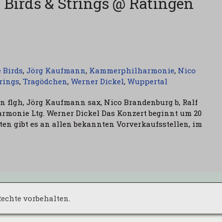
 Birds & Strings @ Ratingen
 Birds
,
Jörg Kaufmann
,
Kammerphilharmonie
,
Nico
rings
,
Tragödchen
,
Werner Dickel
,
Wuppertal
n flgh, Jörg Kaufmann sax, Nico Brandenburg b, Ralf
rmonie Ltg. Werner Dickel Das Konzert beginnt um 20
en gibt es an allen bekannten Vorverkaufsstellen, im
 Rechte vorbehalten.