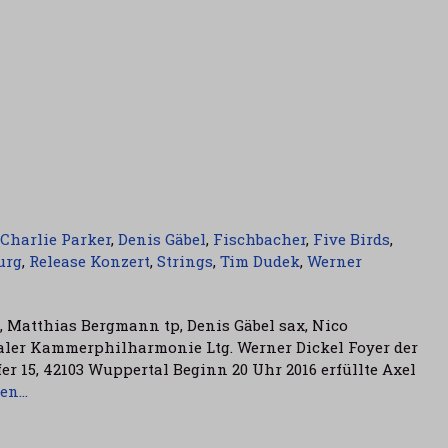
Charlie Parker
,
Denis Gäbel
,
Fischbacher
,
Five Birds
,
urg
,
Release Konzert
,
Strings
,
Tim Dudek
,
Werner
, Matthias Bergmann tp, Denis Gäbel sax, Nico
aler Kammerphilharmonie Ltg. Werner Dickel Foyer der
er 15, 42103 Wuppertal Beginn 20 Uhr 2016 erfüllte Axel
sen…