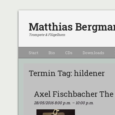
Matthias Bergma
Trompete & Flügelhorn
Primärmenu
Weiter
Start
Bio
CDs
Downloads
zum
Inhalt
Termin Tag:
hildener
Axel Fischbacher The 
28/05/2016 8:00 p.m.
–
10:00 p.m.