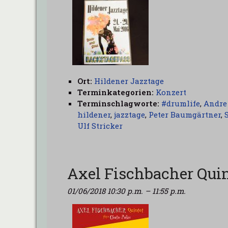
Ort:
Hildener Jazztage
Terminkategorien:
Konzert
Terminschlagworte:
#drumlife
,
Andre
hildener
,
jazztage
,
Peter Baumgärtner
,
Ulf Stricker
Axel Fischbacher Quin
01/06/2018 10:30 p.m.
–
11:55 p.m.