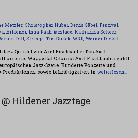
he Metzler
,
Christopher Huber
,
Denis Gäbel
,
Festival
,
va
,
hildener
,
Inga Raab
,
jazztage
,
Katharina Scheer
,
Roman Estl
,
Strings
,
Tim Dudek
,
WDR
,
Werner Dickel
 Jazz-Quintet von Axel Fischbacher Das Axel
lharmonie Wuppertal Gitarrist Axel Fischbacher zählt
 europäischen Jazz-Szene. Hunderte Konzerte und
D-Produktionen, sowie Lehrtätigkeiten in
weiterlesen…
 @ Hildener Jazztage