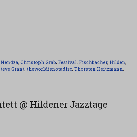
 Nendza
,
Christoph Grab
,
Festival
,
Fischbacher
,
Hilden
,
Steve Grant
,
theworldisnotadisc
,
Thorsten Heitzmann
,
tett @ Hildener Jazztage