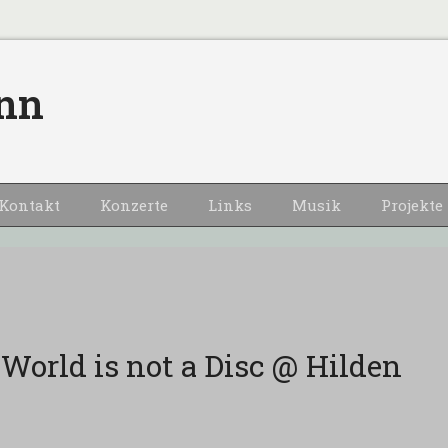
nn
Kontakt
Konzerte
Links
Musik
Projekte
World is not a Disc @ Hilden