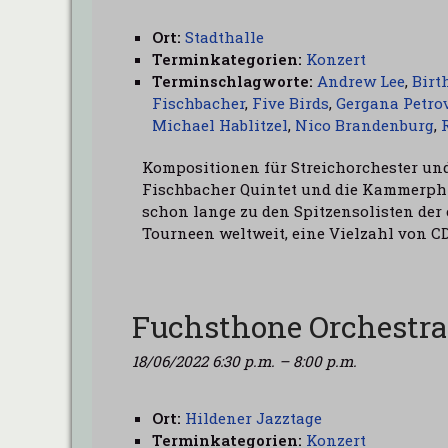
Ort:
Stadthalle
Terminkategorien:
Konzert
Terminschlagworte:
Andrew Lee
,
Birt
Fischbacher
,
Five Birds
,
Gergana Petro
Michael Hablitzel
,
Nico Brandenburg
,
Kompositionen für Streichorchester und
Fischbacher Quintet und die Kammerphi
schon lange zu den Spitzensolisten der
Tourneen weltweit, eine Vielzahl von C
Fuchsthone Orchestra
18/06/2022 6:30 p.m.
–
8:00 p.m.
Ort:
Hildener Jazztage
Terminkategorien:
Konzert