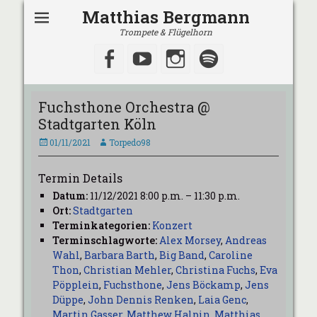
Matthias Bergmann
Trompete & Flügelhorn
Facebook
YouTube
Instagram
Spotify
Fuchsthone Orchestra @
Stadtgarten Köln
Veröffentlicht
Autor
01/11/2021
Torpedo98
am
Termin Details
Datum:
11/12/2021 8:00 p.m.
–
11:30 p.m.
Ort:
Stadtgarten
Terminkategorien:
Konzert
Terminschlagworte:
Alex Morsey
,
Andreas
Wahl
,
Barbara Barth
,
Big Band
,
Caroline
Thon
,
Christian Mehler
,
Christina Fuchs
,
Eva
Pöpplein
,
Fuchsthone
,
Jens Böckamp
,
Jens
Düppe
,
John Dennis Renken
,
Laia Genc
,
Martin Gasser
,
Matthew Halpin
,
Matthias