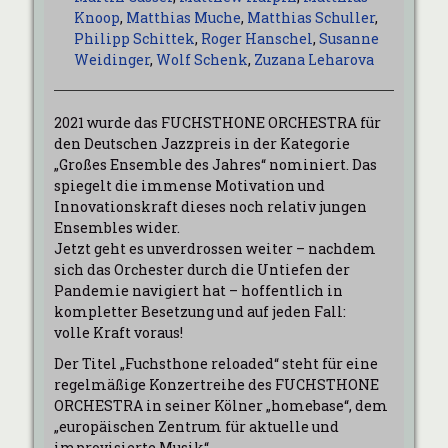
Knoop
,
Matthias Muche
,
Matthias Schuller
,
Philipp Schittek
,
Roger Hanschel
,
Susanne
Weidinger
,
Wolf Schenk
,
Zuzana Leharova
2021 wurde das FUCHSTHONE ORCHESTRA für
den Deutschen Jazzpreis in der Kategorie
„Großes Ensemble des Jahres“ nominiert. Das
spiegelt die immense Motivation und
Innovationskraft dieses noch relativ jungen
Ensembles wider.
Jetzt geht es unverdrossen weiter – nachdem
sich das Orchester durch die Untiefen der
Pandemie navigiert hat – hoffentlich in
kompletter Besetzung und auf jeden Fall:
volle Kraft voraus!
Der Titel „Fuchsthone reloaded“ steht für eine
regelmäßige Konzertreihe des FUCHSTHONE
ORCHESTRA in seiner Kölner „homebase“, dem
„europäischen Zentrum für aktuelle und
improvisierte Musik“.