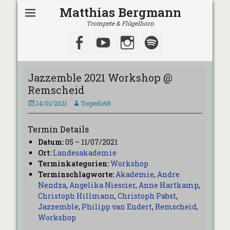
Matthias Bergmann
Trompete & Flügelhorn
Facebook
YouTube
Instagram
Spotify
Jazzemble 2021 Workshop @
Remscheid
Veröffentlicht
Autor
14/01/2021
Torpedo98
am
Termin Details
Datum:
05
–
11/07/2021
Ort:
Landesakademie
Terminkategorien:
Workshop
Terminschlagworte:
Akademie
,
Andre
Nendza
,
Angelika Niescier
,
Anne Hartkamp
,
Christoph Hillmann
,
Christoph Pabst
,
Jazzemble
,
Philipp van Endert
,
Remscheid
,
Workshop