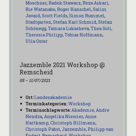
Moschner
,
Radek Stawarz
,
Reza Askari
,
Rie Watanabe
,
Roger Hanschel
,
Salim
Javaid
,
Scott Fields
,
Simon Rummel
,
Stadtgarten
,
Stefan Karl Schmid
,
Stefan
Schönegg
,
Tamara Lukasheva
,
Thea Soti
,
Theresia Philipp
,
Tobias Hoffmann
,
Ulla Oster
Jazzemble 2021 Workshop @
Remscheid
05
–
11/07/2021
Ort:
Landesakademie
Terminkategorien:
Workshop
Terminschlagworte:
Akademie
,
Andre
Nendza
,
Angelika Niescier
,
Anne
Hartkamp
,
Christoph Hillmann
,
Christoph Pabst
,
Jazzemble
,
Philipp van
Endert
,
Remscheid
,
Workshop