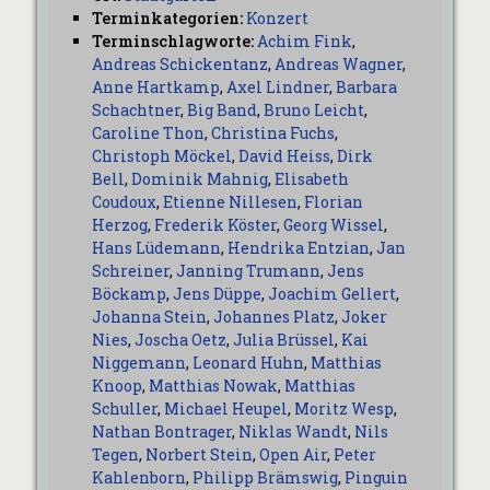
Terminkategorien:
Konzert
Terminschlagworte:
Achim Fink
,
Andreas Schickentanz
,
Andreas Wagner
,
Anne Hartkamp
,
Axel Lindner
,
Barbara
Schachtner
,
Big Band
,
Bruno Leicht
,
Caroline Thon
,
Christina Fuchs
,
Christoph Möckel
,
David Heiss
,
Dirk
Bell
,
Dominik Mahnig
,
Elisabeth
Coudoux
,
Etienne Nillesen
,
Florian
Herzog
,
Frederik Köster
,
Georg Wissel
,
Hans Lüdemann
,
Hendrika Entzian
,
Jan
Schreiner
,
Janning Trumann
,
Jens
Böckamp
,
Jens Düppe
,
Joachim Gellert
,
Johanna Stein
,
Johannes Platz
,
Joker
Nies
,
Joscha Oetz
,
Julia Brüssel
,
Kai
Niggemann
,
Leonard Huhn
,
Matthias
Knoop
,
Matthias Nowak
,
Matthias
Schuller
,
Michael Heupel
,
Moritz Wesp
,
Nathan Bontrager
,
Niklas Wandt
,
Nils
Tegen
,
Norbert Stein
,
Open Air
,
Peter
Kahlenborn
,
Philipp Brämswig
,
Pinguin