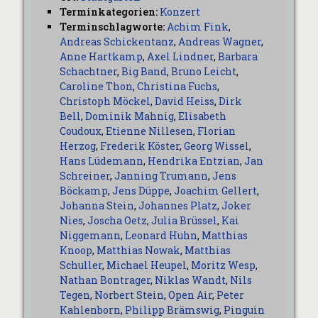
Terminkategorien:
Konzert
Terminschlagworte:
Achim Fink
,
Andreas Schickentanz
,
Andreas Wagner
,
Anne Hartkamp
,
Axel Lindner
,
Barbara
Schachtner
,
Big Band
,
Bruno Leicht
,
Caroline Thon
,
Christina Fuchs
,
Christoph Möckel
,
David Heiss
,
Dirk
Bell
,
Dominik Mahnig
,
Elisabeth
Coudoux
,
Etienne Nillesen
,
Florian
Herzog
,
Frederik Köster
,
Georg Wissel
,
Hans Lüdemann
,
Hendrika Entzian
,
Jan
Schreiner
,
Janning Trumann
,
Jens
Böckamp
,
Jens Düppe
,
Joachim Gellert
,
Johanna Stein
,
Johannes Platz
,
Joker
Nies
,
Joscha Oetz
,
Julia Brüssel
,
Kai
Niggemann
,
Leonard Huhn
,
Matthias
Knoop
,
Matthias Nowak
,
Matthias
Schuller
,
Michael Heupel
,
Moritz Wesp
,
Nathan Bontrager
,
Niklas Wandt
,
Nils
Tegen
,
Norbert Stein
,
Open Air
,
Peter
Kahlenborn
,
Philipp Brämswig
,
Pinguin