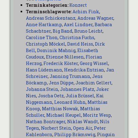
Terminkategorien:
Konzert
Terminschlagworte:
Achim Fink
,
Andreas Schickentanz
,
Andreas Wagner
,
Anne Hartkamp
,
Axel Lindner
,
Barbara
Schachtner
,
Big Band
,
Bruno Leicht
,
Caroline Thon
,
Christina Fuchs
,
Christoph Möckel
,
David Heiss
,
Dirk
Bell
,
Dominik Mahnig
,
Elisabeth
Coudoux
,
Etienne Nillesen
,
Florian
Herzog
,
Frederik Köster
,
Georg Wissel
,
Hans Lüdemann
,
Hendrika Entzian
,
Jan
Schreiner
,
Janning Trumann
,
Jens
Böckamp
,
Jens Düppe
,
Joachim Gellert
,
Johanna Stein
,
Johannes Platz
,
Joker
Nies
,
Joscha Oetz
,
Julia Brüssel
,
Kai
Niggemann
,
Leonard Huhn
,
Matthias
Knoop
,
Matthias Nowak
,
Matthias
Schuller
,
Michael Heupel
,
Moritz Wesp
,
Nathan Bontrager
,
Niklas Wandt
,
Nils
Tegen
,
Norbert Stein
,
Open Air
,
Peter
Kahlenborn
,
Philipp Brämswig
,
Pinguin