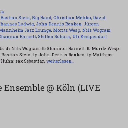
am
,
Bastian Stein
,
Big Band
,
Christian Mehler
,
David
ohannes Ludwig
,
John Dennis Renken
,
Jürgen
Mannheim Jazz Lounge
,
Moritz Wesp
,
Nils Wogram
,
Shannon Barnett
,
Steffen Schorn
,
Uli Kempendorf
ds: dr Nils Wogram: tb Shannon Barnett: tb Moritz Wesp:
tp Bastian Stein: tp John-Dennis Renken: tp Matthias
 Huhn: sax Sebastian
weiterlesen…
ge Ensemble @ Köln (LIVE