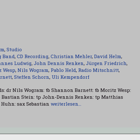
am
,
Studio
g Band
,
CD Recording
,
Christian Mehler
,
David Helm
,
annes Ludwig
,
John Dennis Renken
,
Jürgen Friedrich
,
z Wesp
,
Nils Wogram
,
Pablo Held
,
Radio Mitschnitt
,
rnett
,
Steffen Schorn
,
Uli Kempendorf
ds: dr Nils Wogram: tb Shannon Barnett: tb Moritz Wesp:
tp Bastian Stein: tp John-Dennis Renken: tp Matthias
 Huhn: sax Sebastian
weiterlesen…