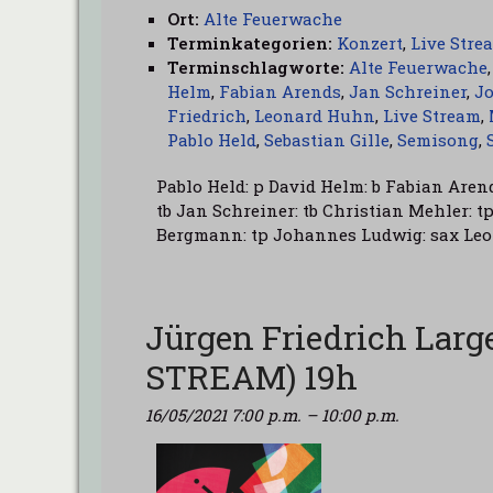
Ort:
Alte Feuerwache
Terminkategorien:
Konzert
,
Live Stre
Terminschlagworte:
Alte Feuerwache
Helm
,
Fabian Arends
,
Jan Schreiner
,
J
Friedrich
,
Leonard Huhn
,
Live Stream
,
Pablo Held
,
Sebastian Gille
,
Semisong
,
Pablo Held: p David Helm: b Fabian Aren
tb Jan Schreiner: tb Christian Mehler: 
Bergmann: tp Johannes Ludwig: sax Leo
Jürgen Friedrich Lar
STREAM) 19h
16/05/2021 7:00 p.m.
–
10:00 p.m.