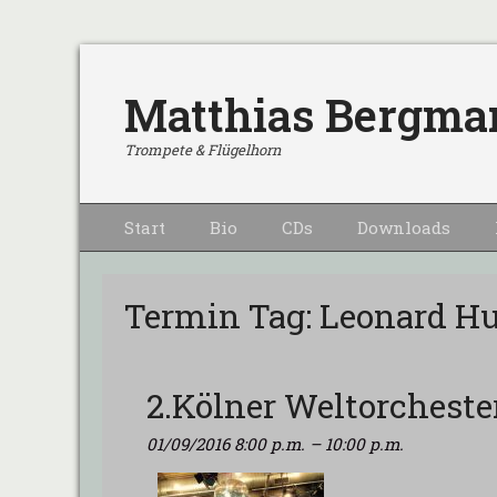
Matthias Bergma
Trompete & Flügelhorn
Primärmenu
Weiter
Start
Bio
CDs
Downloads
zum
Inhalt
Termin Tag:
Leonard H
2.Kölner Weltorcheste
01/09/2016 8:00 p.m.
–
10:00 p.m.