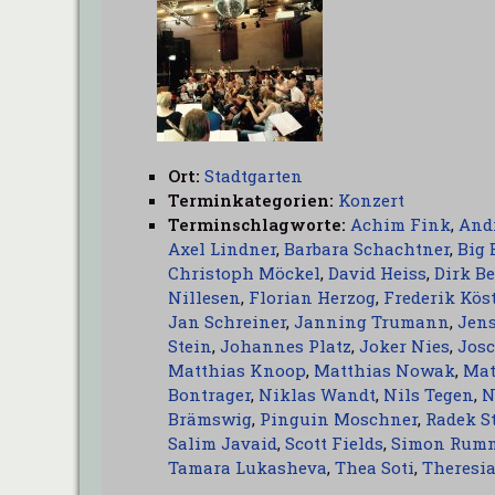
Ort:
Stadtgarten
Terminkategorien:
Konzert
Terminschlagworte:
Achim Fink
,
And
Axel Lindner
,
Barbara Schachtner
,
Big 
Christoph Möckel
,
David Heiss
,
Dirk Be
Nillesen
,
Florian Herzog
,
Frederik Kös
Jan Schreiner
,
Janning Trumann
,
Jen
Stein
,
Johannes Platz
,
Joker Nies
,
Josc
Matthias Knoop
,
Matthias Nowak
,
Mat
Bontrager
,
Niklas Wandt
,
Nils Tegen
,
N
Brämswig
,
Pinguin Moschner
,
Radek S
Salim Javaid
,
Scott Fields
,
Simon Rum
Tamara Lukasheva
,
Thea Soti
,
Theresia