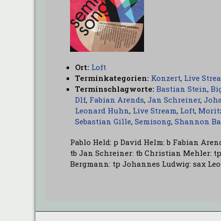
Ort:
Loft
Terminkategorien:
Konzert
,
Live Stre
Terminschlagworte:
Bastian Stein
,
Bi
Dlf
,
Fabian Arends
,
Jan Schreiner
,
Joh
Leonard Huhn
,
Live Stream
,
Loft
,
Morit
Sebastian Gille
,
Semisong
,
Shannon Ba
Pablo Held: p David Helm: b Fabian Aren
tb Jan Schreiner: tb Christian Mehler: 
Bergmann: tp Johannes Ludwig: sax Leo