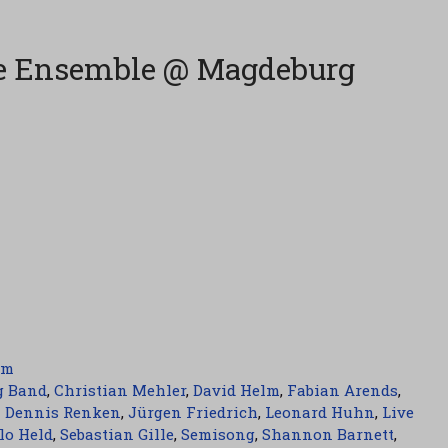
ge Ensemble @ Magdeburg
am
g Band
,
Christian Mehler
,
David Helm
,
Fabian Arends
,
 Dennis Renken
,
Jürgen Friedrich
,
Leonard Huhn
,
Live
lo Held
,
Sebastian Gille
,
Semisong
,
Shannon Barnett
,