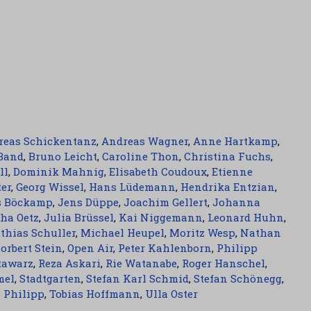
reas Schickentanz
,
Andreas Wagner
,
Anne Hartkamp
,
Band
,
Bruno Leicht
,
Caroline Thon
,
Christina Fuchs
,
ll
,
Dominik Mahnig
,
Elisabeth Coudoux
,
Etienne
ter
,
Georg Wissel
,
Hans Lüdemann
,
Hendrika Entzian
,
s Böckamp
,
Jens Düppe
,
Joachim Gellert
,
Johanna
ha Oetz
,
Julia Brüssel
,
Kai Niggemann
,
Leonard Huhn
,
thias Schuller
,
Michael Heupel
,
Moritz Wesp
,
Nathan
orbert Stein
,
Open Air
,
Peter Kahlenborn
,
Philipp
tawarz
,
Reza Askari
,
Rie Watanabe
,
Roger Hanschel
,
mel
,
Stadtgarten
,
Stefan Karl Schmid
,
Stefan Schönegg
,
 Philipp
,
Tobias Hoffmann
,
Ulla Oster