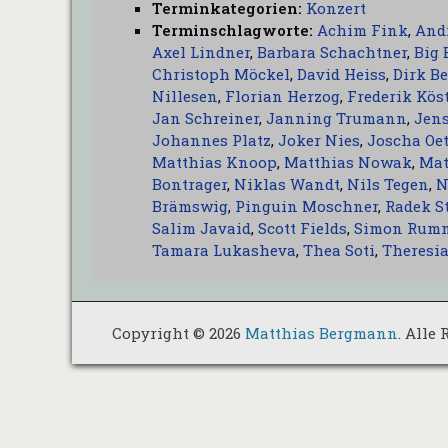
Terminkategorien:
Konzert
Terminschlagworte:
Achim Fink
,
And
Axel Lindner
,
Barbara Schachtner
,
Big 
Christoph Möckel
,
David Heiss
,
Dirk Be
Nillesen
,
Florian Herzog
,
Frederik Kös
Jan Schreiner
,
Janning Trumann
,
Jen
Johannes Platz
,
Joker Nies
,
Joscha Oe
Matthias Knoop
,
Matthias Nowak
,
Mat
Bontrager
,
Niklas Wandt
,
Nils Tegen
,
N
Brämswig
,
Pinguin Moschner
,
Radek S
Salim Javaid
,
Scott Fields
,
Simon Rum
Tamara Lukasheva
,
Thea Soti
,
Theresia
Copyright © 2026
Matthias Bergmann
. Alle