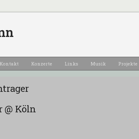
nn
Kontakt
Konzerte
Links
Musik
Projekte
trager
r @ Köln