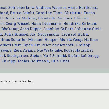
reas Schickentanz
,
Andreas Wagner
,
Anne Hartkamp
,
Band
,
Bruno Leicht
,
Caroline Thon
,
Christina Fuchs
,
ll
,
Dominik Mahnig
,
Elisabeth Coudoux
,
Etienne
ter
,
Georg Wissel
,
Hans Lüdemann
,
Hendrika Entzian
,
s Böckamp
,
Jens Düppe
,
Joachim Gellert
,
Johanna Stein
,
tz
,
Julia Brüssel
,
Kai Niggemann
,
Leonard Huhn
,
thias Schuller
,
Michael Heupel
,
Moritz Wesp
,
Nathan
orbert Stein
,
Open Air
,
Peter Kahlenborn
,
Philipp
tawarz
,
Reza Askari
,
Rie Watanabe
,
Roger Hanschel
,
mel
,
Stadtgarten
,
Stefan Karl Schmid
,
Stefan Schönegg
,
 Philipp
,
Tobias Hoffmann
,
Ulla Oster
 Rechte vorbehalten.