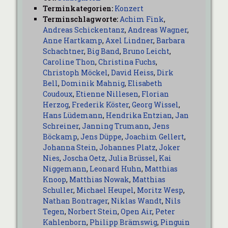
Terminkategorien:
Konzert
Terminschlagworte:
Achim Fink
,
Andreas Schickentanz
,
Andreas Wagner
,
Anne Hartkamp
,
Axel Lindner
,
Barbara
Schachtner
,
Big Band
,
Bruno Leicht
,
Caroline Thon
,
Christina Fuchs
,
Christoph Möckel
,
David Heiss
,
Dirk
Bell
,
Dominik Mahnig
,
Elisabeth
Coudoux
,
Etienne Nillesen
,
Florian
Herzog
,
Frederik Köster
,
Georg Wissel
,
Hans Lüdemann
,
Hendrika Entzian
,
Jan
Schreiner
,
Janning Trumann
,
Jens
Böckamp
,
Jens Düppe
,
Joachim Gellert
,
Johanna Stein
,
Johannes Platz
,
Joker
Nies
,
Joscha Oetz
,
Julia Brüssel
,
Kai
Niggemann
,
Leonard Huhn
,
Matthias
Knoop
,
Matthias Nowak
,
Matthias
Schuller
,
Michael Heupel
,
Moritz Wesp
,
Nathan Bontrager
,
Niklas Wandt
,
Nils
Tegen
,
Norbert Stein
,
Open Air
,
Peter
Kahlenborn
,
Philipp Brämswig
,
Pinguin