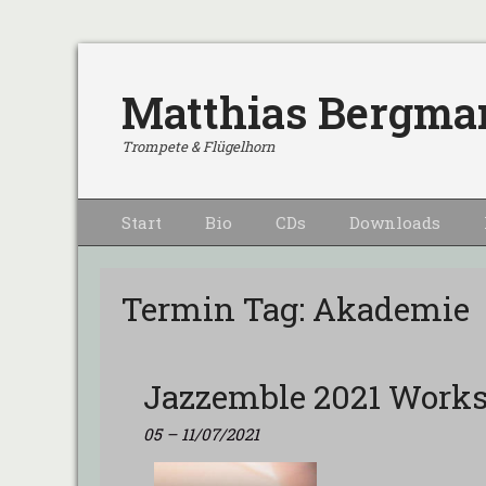
Matthias Bergma
Trompete & Flügelhorn
Primärmenu
Weiter
Start
Bio
CDs
Downloads
zum
Inhalt
Termin Tag:
Akademie
Jazzemble 2021 Work
05
–
11/07/2021