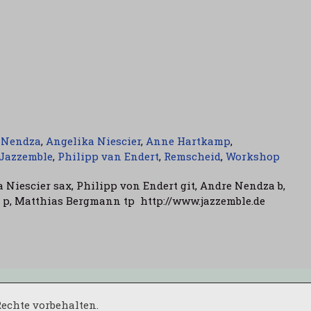
 Nendza
,
Angelika Niescier
,
Anne Hartkamp
,
Jazzemble
,
Philipp van Endert
,
Remscheid
,
Workshop
Niescier sax, Philipp von Endert git, Andre Nendza b,
 p, Matthias Bergmann tp http://www.jazzemble.de
 Rechte vorbehalten.