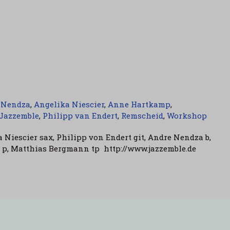
 Nendza
,
Angelika Niescier
,
Anne Hartkamp
,
Jazzemble
,
Philipp van Endert
,
Remscheid
,
Workshop
Niescier sax, Philipp von Endert git, Andre Nendza b,
 p, Matthias Bergmann tp http://www.jazzemble.de