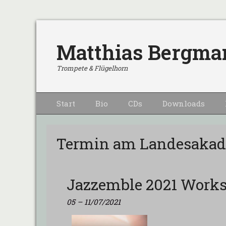
Matthias Bergma
Trompete & Flügelhorn
Primärmenu
Weiter
Start
Bio
CDs
Downloads
zum
Inhalt
Termin am
Landesaka
Jazzemble 2021 Work
05
–
11/07/2021